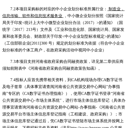
7.2本项目采购标的对应的中小企业划分标准所属行业：
制造业，
信息传输、软件和信息技术服务业
，中小微企业划分按照《国家统计
局关于印发
<统计上大中小微型企业划分办法（2017）>的通知》（国
统字〔2017〕213号）文件及《工业和信息化部、国家统计局、国家发
展和改革委员会、财政部关于印发<中小企业划型标准规定>的通知》
（工信部联企业[2011]300 号）规定的划分标准为依据（符合中小企业
划分标准的个体工商户，在政府采购活动中视同中小企业）
7.3本项目支持河南省政府采购合同融资政策，详见第二章供应商
须知前附表中《河南省政府采购合同融资政策告知函》。
7.4投标人应首先携带相关资料，到CA机构现场办理CA数字证书
及电子签章（具体事宜请查阅河南省公共资源交易中心网站“办事指
南”专区的《CA数字证书办理指南》），使用CA数字证书登录“河南省
公共资源交易中心-市场主体系统”，进行市场主体信息库登记（具体办
理事宜请查询河南省公共资源交易中心网站-办事指南-《河南省公共资
源交易平台市场主体信息库登记指南（工程建设、政府采购）》；市
场主体信息库登记通过后，凭CA数字证书登陆市场主体系统并按网上
提示报名、下载招标文件及资料（详见http://www.hnggzy.com 公共服