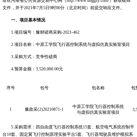
应在河南省公共资源交易中心网（
http://www.hnggzy.com/）获取
磋商
文件，并于
2021
年
7
月
5
日
9时00分（北京时间）前提交响应文件。
一、项目基本情况
1.项目编号：豫财磋商采购-2021-462
2.项目名称：中原工学院飞行器控制系统与虚拟仿真实验室项目
3.采购方式：竞争性磋商
4.预算金额：3,5
2
0,000.00元
序号
包号
包名称
包
中原工学院飞行器控制系统
1
豫政采(2)20210871-1
3,
与虚拟仿真实验室项目
5.采购需求：四自由度飞行器控制系统
15
套、航空电气系统控制平
台
10
套、固定翼飞行控制原理实验平台
5
套、飞行器驾驶及维护模拟系