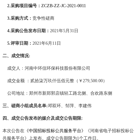
2.采购项目编号：
ZCZB-ZZ-JC-2021-001
1
3.采购方式：
竞争性磋商
4.
采购公告发布日期
：
2021
年
5
月
31
日
5.评审日期：
202
1
年
6
月
11
日
二、成交情况
:
成交人
：河南中环信环保科技股份有限公司
成交金额
：贰拾柒万玖仟伍佰元整（￥
279,500.00）
公司地址：郑州市新郑郭店镇轻工路北侧、合欢路东侧
三、磋商小组成员名单
:
邓双环
、
邹萍
、李建伟
四、成交公告发布的媒介及成交公告期限
:
本次公告在
《中国招标投标公共服务平台》
《河南省电子招标投标公
共服务平台》上发布。成交公告期限为
1个工作日。