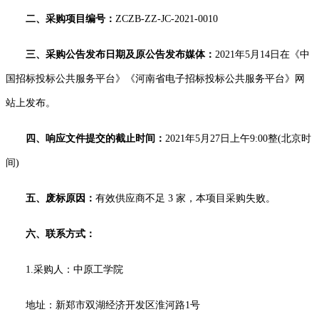
二、采购项目编号：
ZCZB-ZZ-JC-2021-0010
三、采购公告发布日期及原公告发布媒体：
2021年
5
月
14
日在
《中
国招标投标公共服务平台》《河南省电子招标投标公共服务平台》
网
站上发布。
四、
响应文件提交的截止时间
：
2021年
5
月
27
日
上午
9
:00整
(北京时
间)
五、废标原因：
有效
供应商不足
3 家，
本项目采购失败
。
六、联系方式：
1.采购人：
中原工学院
地址：
新郑市双湖经济开发区淮河路
1号