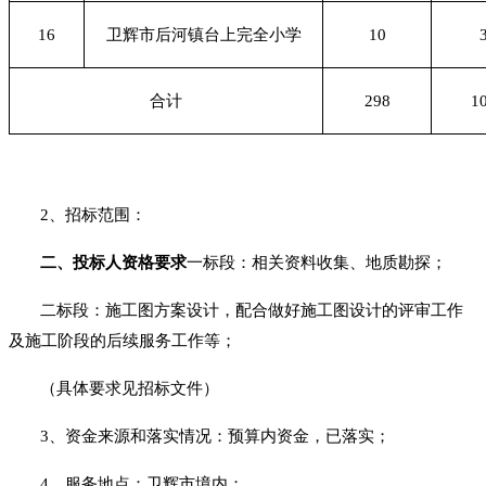
16
卫辉市后河镇台上完全小学
10
合计
298
1
2、
招标范围：
二、投标人资格要求
一标段：相关资料收集、地质勘探
；
二标段：施工图方案设计，配合做好施工图设计的评审工作
及施工阶段的后续服务工作等
；
（具体要求见
招标
文件）
3、资金来源和落实情况：预算内资金，已落实；
4、
服务
地点：卫辉市境内；