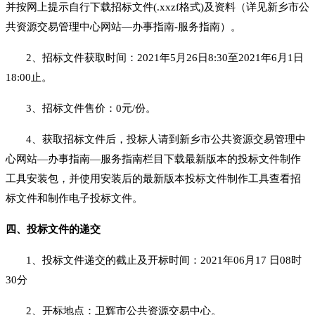
并按网上提示自行下载招标文件(.xxzf格式)及资料（详见新乡市公
共资源交易管理中心网站—办事指南-服务指南）。
2、招标文件获取时间：20
21
年
5
月
26
日
8:30至20
21
年
6
月
1
日
18:00
止
。
3、招标文件售价：
0
元
/份
。
4、获取招标文件后，投标人请到新乡市公共资源交易管理中
心网站—办事指南—服务指南栏目下载最新版本的投标文件制作
工具安装包，并使用安装后的最新版本投标文件制作工具查看招
标文件和制作电子投标文件。
四、投标文件的递交
1、投标文件递交的截止及开标时间：20
21
年
06
月
17
日
0
8
时
3
0分
2、开标地点：卫辉市公共资源交易中心。