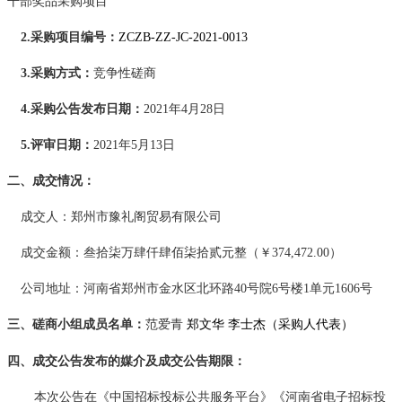
干部奖品采购项目
2.采购项目编号：
ZCZB-ZZ-JC-2021-0013
3.采购方式：
竞争性磋商
4.
采购公告发布日期
：
2021
年
4
月
2
8
日
5.评审日期：
202
1
年
5
月
1
3
日
二、成交情况
：
成交
人
：
郑州市豫礼阁贸易有限公司
成交金额：叁拾柒万肆仟肆佰柒拾贰元整（￥
374,472.00）
公司地址：
河南省郑州市金水区北环路
40号院6号楼1单元1606号
三、
磋商
小组成员名单
：
范爱青
郑文华
李士杰（采购人代表）
四、成交公告发布的媒介及成交公告期限
：
本次公告在《中国招标投标公共服务平台》《河南省电子招标投