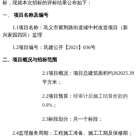
标，现就本次招标的评标结果公布如下：
一、
项目名称及编号
1.1项目名称：
巩义市紫荆路街道城中村改造项目（新
兴家园四区）监理
1.2项目编号：
巩建公开【
202
1
】
036
号
二、项目概况与招标范围
2.1
项目概况：
项目总建筑面积约
262025.39
平方米；
2.2
项目预算：
经审计后施工结算价款的
0.8%
；
2.3
标段划分：共一
个
标段
；
2.4
监理服务周期：工程施工准备、施工工期及保修期
；