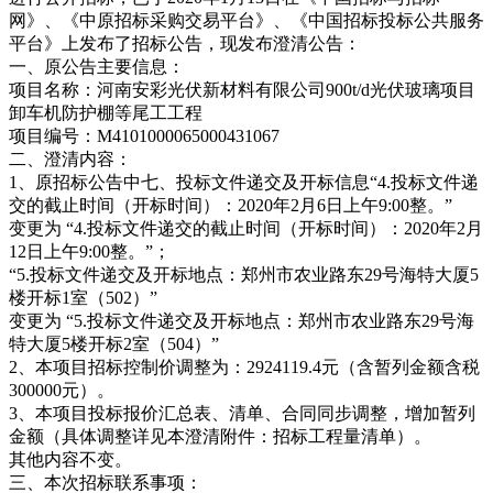
网》、《中原招标采购交易平台》、《中国招标投标公共服务
平台》上发布了招标公告，现发布澄清公告：
一、原公告主要信息：
项目名称：河南安彩光伏新材料有限公司900t/d光伏玻璃项目
卸车机防护棚等尾工工程
项目编号：M4101000065000431067
二、澄清内容：
1、原招标公告中七、投标文件递交及开标信息“4.投标文件递
交的截止时间（开标时间）：2020年2月6日上午9:00整。”
变更为 “4.投标文件递交的截止时间（开标时间）：2020年2月
12日上午9:00整。”；
“5.投标文件递交及开标地点：郑州市农业路东29号海特大厦5
楼开标1室（502）”
变更为 “5.投标文件递交及开标地点：郑州市农业路东29号海
特大厦5楼开标2室（504）”
2、本项目招标控制价调整为：2924119.4元（含暂列金额含税
300000元）。
3、本项目投标报价汇总表、清单、合同同步调整，增加暂列
金额（具体调整详见本澄清附件：招标工程量清单）。
其他内容不变。
三、本次招标联系事项：