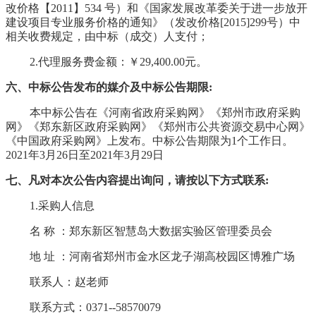
改价格【2011】534 号）和《国家发展改革委关于进一步放开
建设项目专业服务价格的通知》（发改价格[2015]299号）中
相关收费规定，由中标（成交）人支付；
2.代理服务费金额：￥
29,400.00
元。
六、中标公告发布的媒介及中标公告期限
:
本中标公告在《河南省政府采购网》《郑州市政府采购
网》《郑东新区政府采购网》《郑州市公共资源交易中心网》
《中国政府采购网》上发布。中标公告期限为
1个工作日。
202
1
年
3
月
26
日至
202
1
年
3
月
29
日
七、凡对本次公告内容提出询问，请按以下方式联系
:
1.采购人信息
名
称
：
郑东新区智慧岛大数据实验区管理委员会
地
址
：河南省郑州市金水区龙子湖高校园区博雅广场
联系人：赵老师
联系方式：
0371--58570079