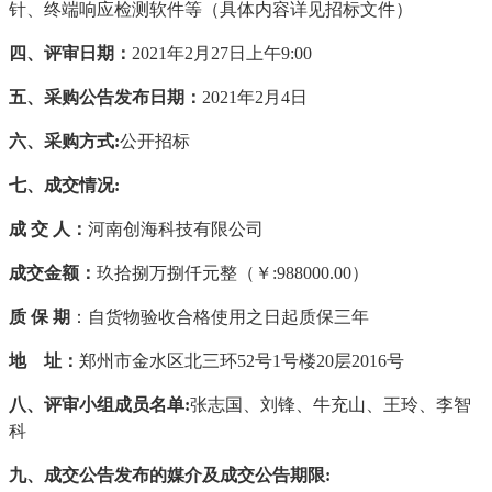
针、终端响应检测软件等（具体内容详见招标文件）
四、评
审
日期：
20
21
年
2
月
27
日上午
9:
00
五、
采购
公告发布日期
：
20
21
年
2
月
4
日
六、采购方式
:
公开招标
七、
成交
情况
:
成
交
人：
河南创海科技有限公司
成交
金额：
玖拾捌万捌仟
元整（￥
:
988000
.00）
质
保
期
：自货物验收合格使用之日起质保三年
地
址：
郑州市金水区北三环
52号1号楼20层2016号
八、评审小组
成员名单
:
张志国、刘锋、牛充山、王玲、李智
科
九
、
成交
公告发布的媒介及
成交
公告期限
: