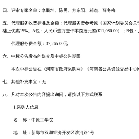
四、评审专家名单：李鹏坤、陈勇、方东阳、郝杰、薛冬梅
五、代理服务收费标准及金额：
代理服务费参考原《国家计划委员会关
础上优惠15%
。
A包：人民币壹万壹仟零捌拾元整(¥11,080.00）
；
B包：
代理服务费金额：
37,265.00元
六、中标公告发布的媒介及中标公告期限
本次中标公告在《河南省政府采购网》《河南省公共资源交易中心
七、其他补充事宜：无
八、凡对本次公告内容提出询问，请按以下方式联系
1.采购人信息
名
称：中原工学院
地
址：新郑市双湖经济开发区淮河路
1号