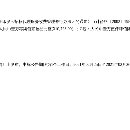
于印发＜招标代理服务收费管理暂行办法＞的通知》（计价格〔
2002〕
人民币壹万零柒佰贰拾叁元整(¥10,723.00）
；
C包：人民币壹万伍仟肆佰陆拾贰
网》上发布。中标公告期限为
1个工作日。2021年02月25日至2021年02月2