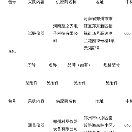
包号
采购内容
供应商名称
地址
中
河南省郑州市市
河南蕴之齐电
辖区郑东新区福
试验仪器
子科技有限公
禄街
16号高速奥
686,
司
兰花园18号楼1单
元5层7号
A包
序号
名称
品牌（如有）
规格型号
见附件
见附件
见附件
见附件
包号
采购内容
供应商名称
地址
中
郑州市中原区秦
郑州科磊仪器
测量仪器
岭路海森林小区
5
646,
设备有限公司