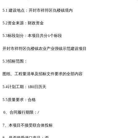
5.1
建设地点：开封市祥符区仇楼镇境内
5.2
资金来源：财政资金
5.3
标段划分：本项目共分
个标段
1
开封市祥符区仇楼镇农业产业强镇示范建设项目
5.3
招标范围：
图纸、工程量清单及招标文件要求的全部内容
5.4
计划工期：
日历天
180
5.5
质量要求：合格
6
、合同履行期限：
/
7
、本项目不接受联合体投标
8
、是否接受进口产品：否