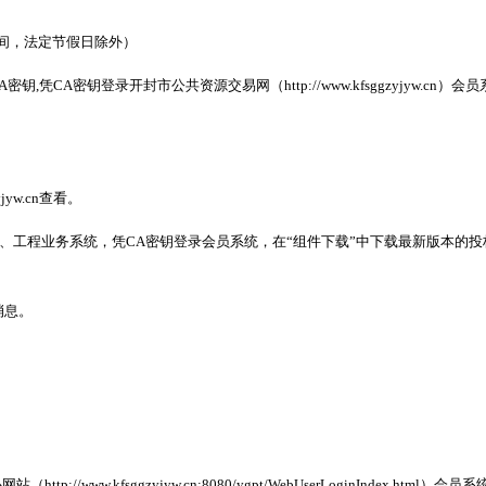
北京时间，法定节假日除外）
凭CA密钥登录开封市公共资源交易网（http://www.kfsggzyjyw.
jyw.cn查看。
采、工程业务系统，凭CA密钥登录会员系统，在“组件下载”中下载最新版本的
消息。
心网站（
http://www.kfsggzyjyw.cn:8080/ygpt/WebUserLoginIndex.htm