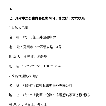
无
七、凡对本次公告内容提出询问，请按以下方式联系
1.采购人信息
名
称：
郑州市第二外国语中学
地
址：
郑州市上街区新安路
158号
联
系
人：史老师、陈老师
电
话：
13523027558、15093168376
2.采购代理机构信息
名
称：
河南省至诚招标采购服务有限公司
地
址：
郑州市上街区中心路
81号理想名家商务楼7楼东
联
系
人：许女士、郑女士