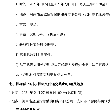
1.
时间：
2021
年
2
月
5
日至
2021
年
2
月
10
日，
每天上午
8：30至11
2.
地点：
河南省至诚招标采购服务有限公司
（
安阳市平原路与
3.
方式：现场。
4.
售价：
500
元
/份。（售后不退）
5.
获取招标文件时须携带：
1)
营业执照副本复印件
。
2)
法定代表人身份证明或法定代表人授权委托书（法定代表人
以上证明材料需逐页加盖
投标人
公章。
七
、投标截止时间
(投标文件递交截止时间)及地点
1.时间：
2021
年
2
月
27
日
9
时
00
分
(北京时间)
2.地点：
河南省至诚招标采购服务有限公司
（安阳市平原路与黄河
八
、开标时间及地点