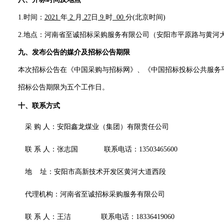
1.时间：
2021
年
2
月
27
日
9
时
00
分
(北京时间)
2.地点：
河南省至诚招标采购服务有限公司
（安阳市平原路与黄河
九
、发布公告的媒介及招标公告期限
本次招标公告在
《中国采购与招标网》、《
中国招标投标公共服务
招标公告期限为五个工作日。
十、
联系方式
采
购
人：安阳鑫龙煤业（集团）有限责任公司
联
系
人：张志国
联系电话：
13503465600
地
址：
安阳市高新技术开发区黄河大道西段
代理机构：
河南省至诚招标采购服务有限公司
联
系
人：
王洁
联系电话：
18336419060