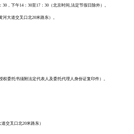
：30，下午14：30至17：30
（
北京时间
,法定节假日除外
）
。
黄河大道交叉口北
20
米路东
）。
授权委托书须附法定代表人及委托代理人身份证复印件）
。
大道交叉口北
20米路东）