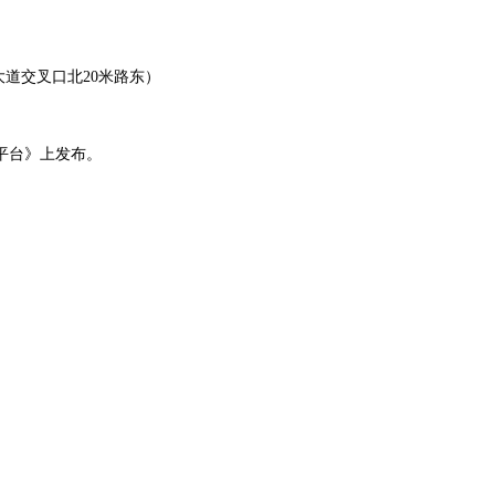
大道交叉口北
20米路东）
平台
》
上发布。