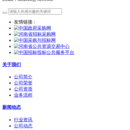
友情链接 :
关于我们
公司简介
公司荣誉
公司资质
业务流程
新闻动态
行业资讯
公司动态