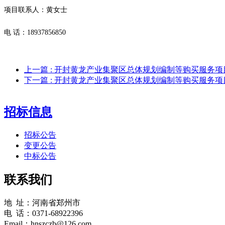
项目联系人：黄女士
电
话：
18937856850
上一篇
: 开封黄龙产业集聚区总体规划编制等购买服务
下一篇
: 开封黄龙产业集聚区总体规划编制等购买服务
招标信息
招标公告
变更公告
中标公告
联系我们
地 址：河南省郑州市
电 话：0371-68922396
Email：hnszczb@126.com