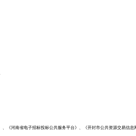
元。
》、《河南省电子招标投标公共服务平台》、《开封市公共资源交易信息