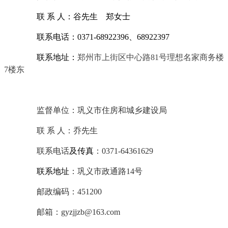
联
系
人：
谷先生
郑女士
联系电话：
0371-
68922396、68922397
联系地址：
郑州市上街区中心路
81号理想名家商务楼
7楼东
监督单位：巩义市住房和城乡建设局
联
系
人：乔先生
联系电话
及传真
：
0371-64361629
联系地址
：巩义市政通路
14号
邮政编码：
451200
邮箱：
gyzjjzb@163.com