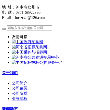
地 址：河南省郑州市
电 话：0371-68922396
Email：hnszczb@126.com
友情链接 :
关于我们
公司简介
公司荣誉
公司资质
业务流程
新闻动态