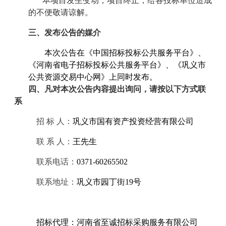
本项目
发生变动
，
项目终止，
给各投标单位造成
的不便敬请谅解。
三、发布公告的媒介
本
次
公告在《中国招标投标公共服务平台》、
《河南省电子招标投标公共服务平台》、《巩义市
公共资源交易中心网》上同时发布。
四、凡对本次公告内容提出询问，请按以下方式联
系
招
标
人：
巩义市国有资产投资经营有限公司
联
系
人：
王先生
联系
电话
：
0371-60265502
联系地址
：
巩义市园丁街
19号
招标代理：
河南省至诚招标采购服务有限公司