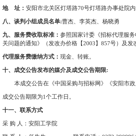
地
址：
安阳市北关区灯塔路
70号灯塔路办事处院内5
八、谈判小组
成员名单
:
曹杰、李英杰、杨晓勇
九、
服务费收取标准：
参照国家计委《招标代理服务
关问题的通知》（发改办价格【2003】857号）及
代理服务费缴纳方式：
现金、转账。
十、
成交
公告发布的媒介及
成交
公告期限
:
本
成交
公告在
《中国采购与招标网》《安阳市政
成交
公告期限为
1个工作日。
十
一
、联系方式
采
购
人：安阳工学院