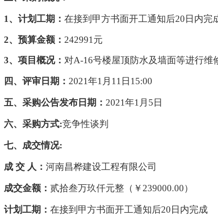
1、计划工期：
在接到甲方书面开工通知后
20日内完
2、
预算金额：
242991元
3、项目概况：
对
A-16号楼屋顶防水及墙面等进行维
四、评
审
日期：
20
21
年
1
月
11
日
15
:
00
五、
采购
公告发布日期
：
20
21
年
1
月
5
日
六、采购方式
:
竞争性谈判
七、
成交
情况
:
成
交
人：
河南昌桦建设工程有限公司
成交
金额：
贰拾叁万玖仟
元整（￥
239000.00
）
计划工期：
在接到甲方书面开工通知后
20日内完成