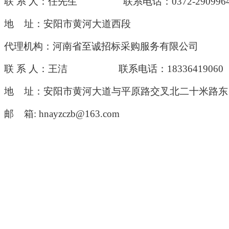
联
系
人：任先生
联系电话：
0372-290996
地
址：安阳市黄河大道西段
代理机构：河南省至诚招标采购服务有限公司
联
系
人：王
洁
联系电话：
18336419060
地
址：安阳市黄河大道与平原路交叉北二十米路东
邮
箱
: hnayzczb@163.com