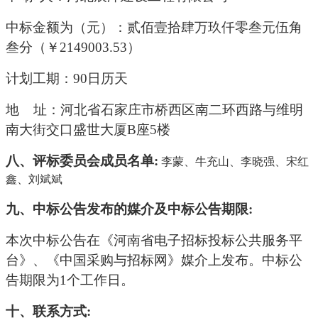
中标金额为（元）：贰佰壹拾肆万玖仟零叁元伍角
叁分（￥
2149003.53）
计划工期：
90日历天
地
址：河北省石家庄市桥西区南二环西路与维明
南大街交口盛世大厦
B座5楼
八、
评标委员会成员名单
:
李蒙、牛充山、李晓强、宋红
鑫、刘斌斌
九
、中标公告发布的媒介及中标公告期限
:
本次中标公告在《河南省电子招标投标公共服务平
台》、《中国采购与招标网》媒介上发布。中标公
告期限为
1个工作日。
十、
联系方式
: