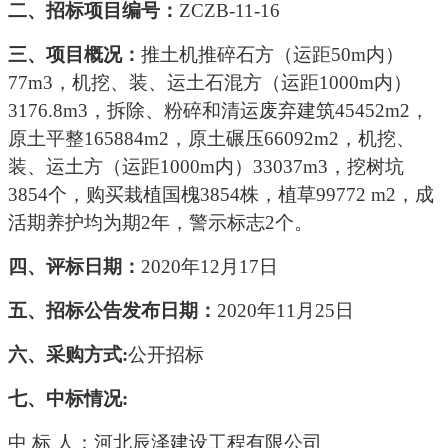
二、
招标
项目编号
：
ZCZB-11-1
6
三、
项目概况
：
推土机推碎石方（运距
50m内）
77m3，机挖、装、运土石混方（运距1000m内）
3176.8m3，拆除、粉碎和清运废弃建筑45452m2，
原土平整165884m2，原土碾压66092m2，机挖、
装、运土方（运距1000m内）33037m3，挖树坑
3854个，购买栽植国槐3854株，植草99772 m2，成
活期养护均为期2年，警示标志2个
。
四、评标日期：
2020年
12
月
17
日
五、招标公告发布日期：
2020年
11
月
25
日
六、
采购
方式
:
公开招标
七、中标情况
:
中
标
人：河北辰泽建设工程有限公司