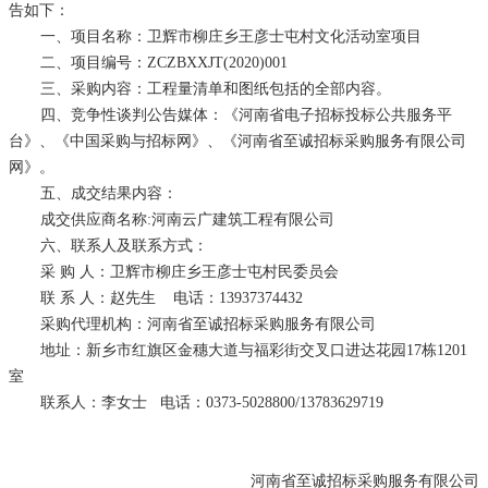
告如下：
一、项目名称：
卫辉市柳庄乡王彦士屯村文化活动室项目
二、项目编号：
ZCZBXX
JT
(20
20
)0
01
三、采购内容：工程量清单和图纸包括的全部内容。
四、
竞争性
谈判公告媒体：《
河南省电子
招标投标公共服务平
台》、《中国采购与招标网》、《河南省至诚招标采购服务有限公司
网》
。
五、成交结果内容：
成交供应商名称
:
河南云广建筑工程有限公司
六
、联系人及联系方式：
采
购
人：
卫辉市
柳庄乡王彦士屯村
民委员会
联
系
人：
赵先生
电话：
13937374432
采购代理机构：河南省至诚招标采购服务有限公司
地址：新乡市红旗区金穗大道与福彩街交叉口进达花园
17栋1201
室
联系人：李
女士
电话：0373-5028800/
13783629719
河南省至诚招标采购服务有限公司