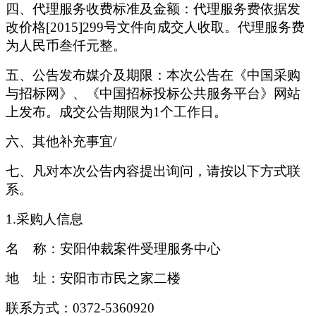
四
、代理服务收费标准及金额：
代理服务费依据发
改价格
[2015]299号文件向成交人收取。代理服务费
为人民币叁仟元整。
五
、公告
发布媒介及
期限
：
本次公告在《中国采购
与招标网》、《中国招标投标公共服务平台》网站
上发布
。
成交公告期限为
1
个工作日。
六、
其他补充事宜
/
七
、凡对本次公告内容提出询问，请按以下方式联
系。
1.采购人信息
名
称：
安阳仲裁案件受理服务中心
地
址：
安阳市
市民之家二楼
联系方式：
0372
-
5360920