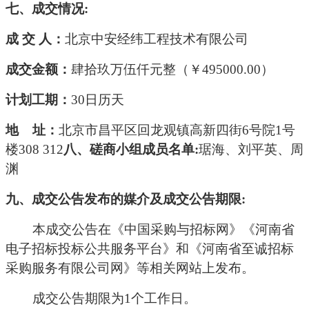
七、
成交
情况
:
成
交
人：
北京中安经纬工程技术有限公司
成交
金额：
肆拾玖万伍仟
元整（￥
495000
.00）
计划工期：
30日历天
地
址：
北京市昌平区回龙观镇高新四街
6号院1号
楼308 312
八、磋商小组
成员名单
:
琚海、刘平英、周
渊
九、成交
公告发布的媒介及
成交
公告期限
:
本
成交
公告在《中国采购与招标网》《河南省
电子招标投标公共服务平台》和《河南省至诚招标
采购服务有限公司网》
等相关网站上发布。
成交
公告期限为
1个工作日。