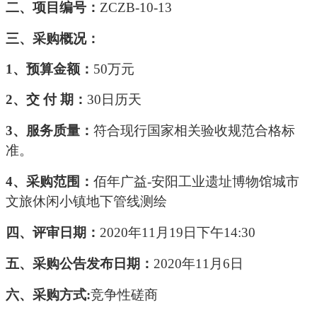
二、项目编号
：
ZCZB-10-13
三、
采购
概况：
1、预算金额：
50万元
2、交 付 期：
30日历天
3、服务质量：
符合现行国家相关验收规范合格标
准。
4、采购范围：
佰年广益
-安阳工业遗址博物馆城市
文旅休闲小镇地下管线测绘
四、评
审
日期：
20
20
年
11
月
19
日
下
午
14
:
30
五、
采购
公告发布日期
：
20
20
年
11
月
6
日
六、采购方式
:
竞争性磋商