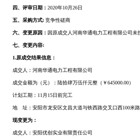
四、
评审日期：
20
20
年
10
月
26
日
五、
采购方式
:
竞争性
磋商
六、变更原因：
因原成交人
河南华通电力工程有限公司
未
七
、
变更内容
:
1.
原成交结果信息：
成交人：河南华通电力工程有限公司
成交金额为（元）：陆拾肆万伍仟元整（￥
645000.00）
计划工期：
11月15日前完工
地
址：安阳市龙安区文昌大道与铁西路交叉口西
100米
现变更为：
成交人：安阳优创实业有限责任公司