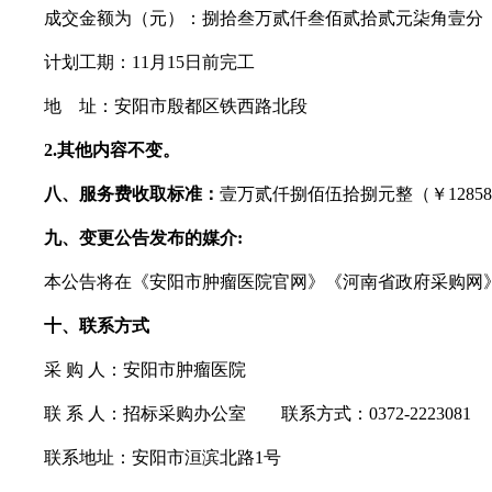
成交金额为（元）：捌拾叁万贰仟叁佰贰拾贰元柒角壹分
计划工期：
11月15日前完工
地
址：安阳市殷都区铁西路北段
2.其他内容不变。
八
、服务费收取标准：
壹万贰仟捌佰伍拾捌元整（￥
128
九
、
变更公告
发布的媒介
:
本公告将在《安阳市肿瘤医院官网》《河南省政府采购网
十
、联系方式
采
购
人：安阳市肿瘤医院
联
系
人：招标采购办公室
联系方式：
0372-222
联系地址：安阳市洹滨北路
1号