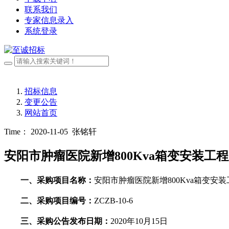
联系我们
专家信息录入
系统登录
招标信息
变更公告
网站首页
Time： 2020-11-05
张铭轩
安阳市肿瘤医院新增800Kva箱变安装工
一
、采购
项目名称：
安阳市肿瘤医院新增
800Kva箱变安
二、采购项目编号：
ZCZB-10-6
三、
采购公告发布日期：
20
20
年
10
月
15
日