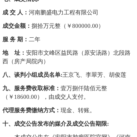
成
交
人：
河南鹏盛电力工程有限公司
成交
金额：
捌拾万元整（￥
800000
.00）
服
务
期：
二年
地
址：
安阳市文峰区益民路（原安汤路）北段路
西（房产局院内）
八、谈判小组
成员名单
:
王京飞、李翠芳、胡俊莲
九、
服务费收取标准：
壹万捌仟陆佰元整
（￥
18600.00），由成交人支付。
代理服务费缴纳方式：
现金、转账。
十、
成交
公告发布的媒介及
成交
公告期限
: