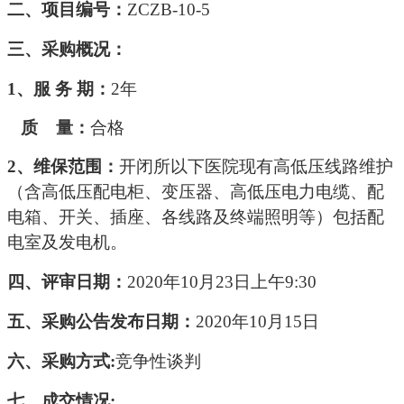
二、项目编号
：
ZCZB-10-5
三、
采购
概况：
1、服 务 期：
2年
质
量
：
合格
2、维保范围：
开闭所以下医院现有高低压线路维护
（含高低压配电柜、变压器、高低压电力电缆、配
电箱、开关、插座、各线路及终端照明等）包括配
电室及发电机。
四、评
审
日期：
20
20
年
10
月
23
日上午
9:
30
五、
采购
公告发布日期
：
20
20
年
10
月
15
日
六、采购方式
:
竞争性谈判
七、
成交
情况
: