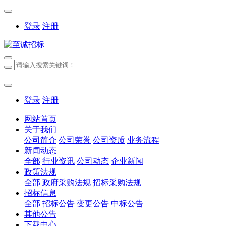
登录
注册
登录
注册
网站首页
关于我们
公司简介
公司荣誉
公司资质
业务流程
新闻动态
全部
行业资讯
公司动态
企业新闻
政策法规
全部
政府采购法规
招标采购法规
招标信息
全部
招标公告
变更公告
中标公告
其他公告
下载中心