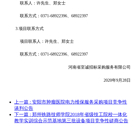
联系人：许先生、郑女士
联系方式：
0371-68922396、68922397
3.项目联系方式
项目联系人：许先生、郑女士
联系方式：
0371-68922396、68922397
河南省至诚招标采购服务有限公司
2020年9月28日
上一篇
: 安阳市肿瘤医院电力维保服务采购项目竞争性
谈判公告
下一篇
: 郑州铁路技师学院2018年省级技工院校一体化
教学实训综合示范基地第三批设备项目竞争性磋商公告