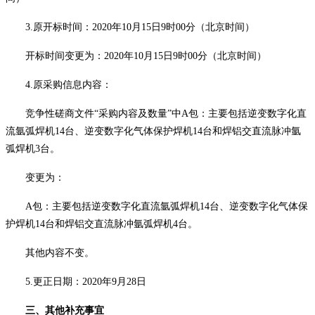
3.原开标时间：2020年10月15日9时00分（北京时间）
开标时间变更为：
2020年10月15日9时00分（北京时间）
4.原采购信息内容：
竞争性磋商文件
“采购内容及数量”中A包：主要包括逆变数字化直
流氩弧焊机14台、逆变数字化气体保护焊机14台和焊铝交直流脉冲氩
弧焊机3台。
变更为：
A包：主要包括逆变数字化直流氩弧焊机14台、逆变数字化气体保
护焊机14台和焊铝交直流脉冲氩弧焊机4台。
其他内容不变。
5.更正日期：2020年9月28日
三、其他补充事宜