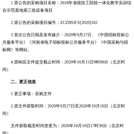
1.
原公告的
采购项目名称：
2018年省级技工院校一体化教学实训综
合示范基地第三批设备项目
2.
原公告的
采购项目编号：
ZCZBSJCS[2020]102
3.首次公告日期及发布媒介：
2020年9月27日、
《中国招标投标公
共服务平台》《河南省电子招标投标公共服务平台》《中国采购与招
标网》等网站。
4.原响应文件提交截止时间：2020年10月15日9时00分（北京时
间）
二、更正信息
1.更正事项：采购文件
2.原文件获取时间：2020年9月27日至2020年10月10日（北京时
间）
文件获取截至时间变更为：
2020年10月10日17时30分（北京时
间）