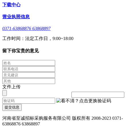
下载中心
营业执照信息
0371-63868876 63868897
工作时间：法定工作日，9:00~18:00
留下你宝贵的意见
文件上传
提交信息
河南省至诚招标采购服务有限公司 版权所有 2008-2023 0371-
63868876 63868897