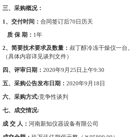
三、
采购
概况：
1、交付时间：
合同签订后
70日历天
质
保
期：
1年
2、
简要技术要求
及数量：
叔丁醇冷冻干燥仪一台。
（具体内容详见谈判文件）
四、评
审
日期：
20
20
年
9
月
25
日上午
9:
30
五、
采购
公告发布日期
：
20
20
年
9
月
18
日
六、采购方式
:
竞争性谈判
七、
成交
情况
:
成
交
人：
河南新知仪器设备有限公司