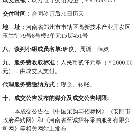
成交
金额：
玖万伍仟捌佰
元整（￥
95800
.00）
交付时间：
合同签订后
70日历天
地
址：
河南省郑州市市辖区高新技术产业开发区
玉兰街
79号8号楼3单元15层451号
八、谈判小组
成员名单
:
唐俊、周渊、薛爽
九、
服务费收取标准：
人民币
贰
仟元整（￥
2
000.00
元），由成交人支付。
代理服务费缴纳方式：
现金、转账。
十、
成交
公告发布的媒介及
成交
公告期限
:
本
成交
公告在
《中国采购与招标网》《安阳市
政府采购网》和《河南省至诚招标采购服务有限公
司网》等相关网站上发布。