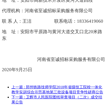
地
址：安阳市高新技术开发区黄河大道西段
代理机构：河南省至诚招标采购服务有限公司
联
系
人：
王洁
联系电话：
18336419060
地
址：安阳市平原路与黄河大道交叉口北
20米路
东
河南省至诚招标采购服务有限公司
20
20
年
9
月
25
日
上一篇
: 郑州铁路技师学院2018年省级技工院校一体化
教学实训综合示范基地第三批设备项目竞争性磋商公告
下一篇
: 卫辉市人民医院图纸审查项目（二次）成交结
果公告