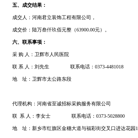
五
、成交结果：
成交人：河南君立装饰工程有限公司，
成交价：陆万叁仟玖佰元整
（
63900.00元）
。
六
、联系事项：
采
购
人：卫辉市人民医院
联
系
人：刘先生
联系电话：
0373-4481018
地
址：卫辉市太公路东段
代理机构：河南省至诚招标采购服务有限公司
联
系
人：李女士
联系电话：
0373-5028800
地
址：
新乡市红旗区金穗大道与福彩街交叉口进达花园