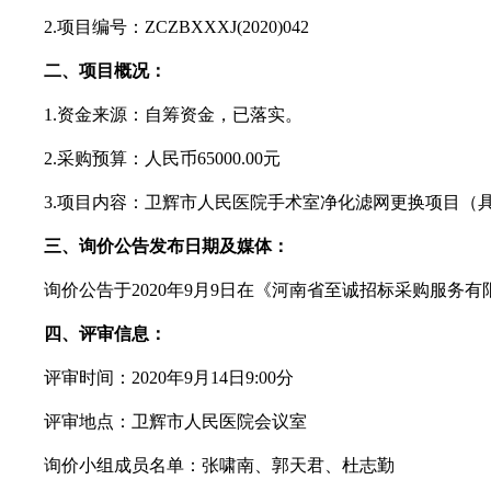
2.项目编号：ZCZBXXXJ(20
20
)0
42
二、项目概况：
1.资金来源：自筹资金，已落实。
2.采购预算：人民币
65
000.00元
3.项目内容：卫辉市人民医院手术室净化滤网更换项目（
三、询价公告发布日期及媒体：
询价公告于
20
20
年
9
月
9
日在《河南省至诚招标采购服务有
四、
评审信息：
评审时间：
20
20
年
9
月
14
日
9
:
00
分
评审地点：
卫辉市人民医院会议室
询价小组成员名单：张啸南、郭天君、杜志勤