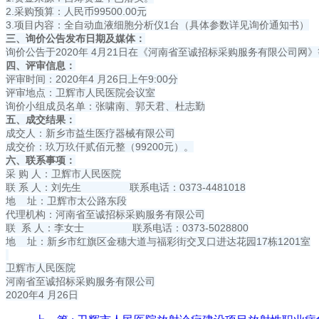
2.采购预算：人民币99500.00元
3.项目内容：全自动血液细胞分析仪1台（具体参数详见询价通知书）
三、询价公告发布日期及媒体：
询价公告于2020年 4月21日在《河南省至诚招标采购服务有限公司网
四、评审信息：
评审时间：2020年4 月26日上午9:00分
评审地点：卫辉市人民医院会议室
询价小组成员名单：张啸南、郭天君、杜志勤
五、成交结果：
成交人：新乡市益生医疗器械有限公司
成交价：玖万玖仟贰佰元整（99200元）。
六、联系事项：
采 购 人：卫辉市人民医院
联 系 人：刘先生 联系电话：0373-4481018
地 址：卫辉市太公路东段
代理机构：河南省至诚招标采购服务有限公司
联 系 人：李女士 联系电话：0373-5028800
地 址：新乡市红旗区金穗大道与福彩街交叉口进达花园17栋1201室
卫辉市人民医院
河南省至诚招标采购服务有限公司
2020年4 月26日