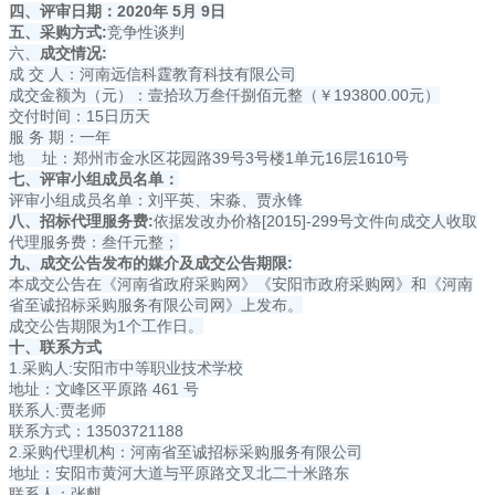
四、评审日期：20
20
年
5
月
9
日
五、采购方式:
竞争性谈判
六、
成交情况:
成 交 人：河南远信科霆教育科技有限公司
成交金额为（元）：壹拾玖万叁仟捌佰元整（￥193800.00元）
交付时间：15日历天
服 务 期：一年
地 址：郑州市金水区花园路39号3号楼1单元16层1610号
七、评审小组成员名单：
评审小组成员名单：刘平英、宋淼、贾永锋
八、招标代理服务费:
依据发改办价格[2015]-299号文件向成交人收取
代理服务费：叁仟元整；
九、成交公告发布的媒介及成交公告期限:
本成交公告在《河南省政府采购网》《安阳市政府采购网》和《河南
省至诚招标采购服务有限公司网》上发布。
成交公告期限为1个工作日。
十、联系方式
1.采购人:安阳市中等职业技术学校
地址：文峰区平原路 461 号
联系人:贾老师
联系方式：13503721188
2.采购代理机构：河南省至诚招标采购服务有限公司
地址：安阳市黄河大道与平原路交叉北二十米路东
联系人：张麒