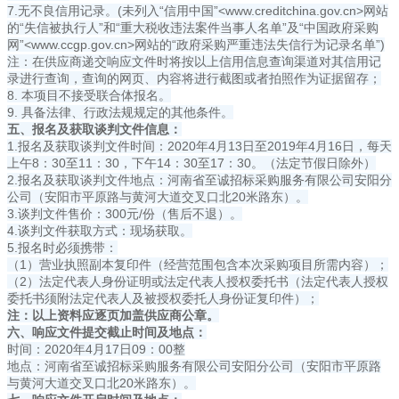
7.无不良信用记录。(未列入“信用中国”<www.creditchina.gov.cn>网站
的“失信被执行人”和“重大税收违法案件当事人名单”及“中国政府采购
网”<www.ccgp.gov.cn>网站的“政府采购严重违法失信行为记录名单”)
注：在供应商递交响应文件时将按以上信用信息查询渠道对其信用记
录进行查询，查询的网页、内容将进行截图或者拍照作为证据留存；
8. 本项目不接受联合体报名。
9. 具备法律、行政法规规定的其他条件。
五
、报名及获取谈判文件信息：
1.报名及获取谈判文件时间：2020年4月13日至2019年4月16日，每天
上午8：30至11：30，下午14：30至17：30。（法定节假日除外）
2.报名及获取谈判文件地点：河南省至诚招标采购服务有限公司安阳分
公司（安阳市平原路与黄河大道交叉口北20米路东）。
3.谈判文件售价：300元/份（售后不退）。
4.谈判文件获取方式：现场获取。
5.报名时必须携带：
（1）营业执照副本复印件（经营范围包含本次采购项目所需内容）；
（2）法定代表人身份证明或法定代表人授权委托书（法定代表人授权
委托书须附法定代表人及被授权委托人身份证复印件）；
注：以上资料应逐页加盖供应商公章。
六
、
响应文件
提交截止时间及地点
：
时间：2020年4月17日09：00整
地点：河南省至诚招标采购服务有限公司安阳分公司（安阳市平原路
与黄河大道交叉口北20米路东）。