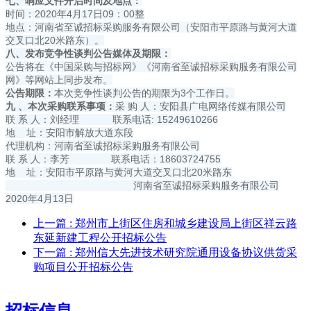
七
、响应文件
开启时间及地点
：
时间：2020年4月17日09：00整
地点：河南省至诚招标采购服务有限公司（安阳市平原路与黄河大道
交叉口北20米路东）。
八
、发布竞争性谈判公告媒体
及期限
：
公告将在《中国采购与招标网》《河南省至诚招标采购服务有限公司
网》等网站上同步发布。
公告期限：
本次竞争性谈判公告的期限为3个工作日。
九
、本次采购联系事项：
采 购 人：安阳县广电网络传媒有限公司
联 系 人：刘经理 联系电话: 15249610266
地 址：安阳市解放大道东段
代理机构：河南省至诚招标采购服务有限公司
联 系 人：李芳 联系电话：18603724755
地 址：安阳市平原路与黄河大道交叉口北20米路东
河南省至诚招标采购服务有限公司
2020年4月13日
上一篇
: 郑州市上街区住房和城乡建设局上街区祥云路
东延新建工程公开招标公告
下一篇
: 郑州信大先进技术研究院通用设备协议供货采
购项目公开招标公告
招标信息