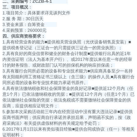
二
、
采购编号：
ZCZB-4-1
三
、
项目概况
：
1.项目简介：具体要求详见谈判文件
2.服 务 期：30日历天
3.资金来源：自筹资金
4.采购预算：260000元
四
、供应商
资格要求：
1.具有经营业务的能力■提供相关营业执照（光伏设备销售及安装）■
提供税务登记证（三证合一的只需提供三证合一的营业执照）；
2.具有良好的商业信誉和健全的财务会计制度■提供银行出具的近1年
内资信证明（法人为基本开户行）、或2017年度以来任意一年的经审
计的财务报告、或财政部门认可的担保机构的响应担保函；
3.具有履行合同所必需的设备和专业技术能力■供应商具备至少一名持
有太阳能利用工资格证书三级以上（含三级）的操作人员,■具有履行合
同所必需的设备和专业技术能力承诺书原件。
4.具有依法缴纳税收和社会保障资金的良好记录■提供近12个月内（任
意1个月）已依法缴纳税收的凭据；■提供近12个月内（任意1个月）已
依法缴纳社会保险的凭据；依法免税或不需要缴纳社会保障资金的供
应商，应提供相应证明文件；
5.参加本次采购活动前三年内在经营活动中没有重大违法记录■提供供
应商书面声明；供应商自行承诺并承担后果，声明函不实的，按《政
府采购法》有关提供虚假材料的有关规定给予处罚；
6.2017年1月1日以来有类似项目经验■提供合同或协议（任一）等相关
证明材料；