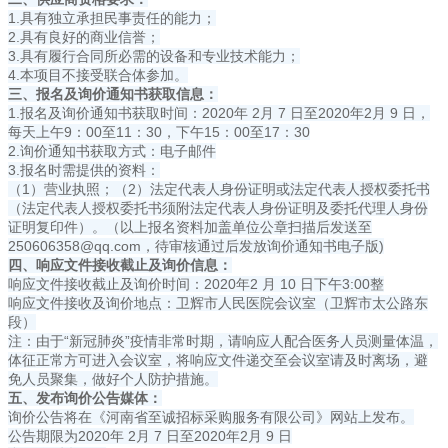
1.具有独立承担民事责任的能力；
2.具有良好的商业信誉；
3.具有履行合同所必需的设备和专业技术能力；
4.本项目不接受联合体参加。
三、报名及询价通知书获取信息：
1.报名及询价通知书获取时间：2020年 2月 7 日至2020年2月 9 日，
每天上午9：00至11：30，下午15：00至17：30
2.询价通知书获取方式：电子邮件
3.报名时需提供的资料：
（1）营业执照；（2）法定代表人身份证明或法定代表人授权委托书
（法定代表人授权委托书须附法定代表人身份证明及委托代理人身份
证明复印件）。（以上报名资料加盖单位公章扫描后发送至
250606358@qq.com
，待审核通过后发放询价通知书电子版)
四、响应文件接收截止及询价信息：
响应文件接收截止及询价时间：2020年2 月 10 日下午3:00整
响应文件接收及询价地点：卫辉市人民医院会议室（卫辉市太公路东
段）
注：由于“新冠肺炎”疫情非常时期，请响应人配合医务人员测量体温，
体征正常方可进入会议室，将响应文件递交至会议室请及时离场，避
免人员聚集，做好个人防护措施。
五、发布询价公告媒体：
询价公告将在《河南省至诚招标采购服务有限公司》网站上发布。
公告期限为2020年 2月 7 日至2020年2月 9 日