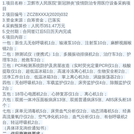
1.项目名称：卫辉市人民医院“新冠肺炎”疫情防治专用医疗设备采购项
目
2.项目编号：ZCZBXXXJ(2020)032
3.资金来源：自筹资金，已落实
4.采购预算价：人民币351.47万元
5.交付期：合同签订后5日历天内完成
6.项目内容：
一包：新生儿无创呼吸机1台、输液泵10台、注射泵10台、麻醉视频喉
镜2台；
二包：肺测试仪（便携式）1台、多频振动排痰机2台、治疗车3台、护
理车3台、抢救车3台；
三包：PCR检测系统防护及房屋改造（实时荧光定量PCR仪1台、核酸
提取仪1台、超低温冰箱1台、高速冷冻离心机1台、生物安全柜2台、
洁净工作台1台、低温冰箱3台、掌上离心机3台、涡旋振荡器2台）
四包：无创呼吸机3台、车载监护仪2台、床旁监护仪4台、除颤监护仪
2台；
五包：18导心电图机2台、心肺复苏仪1台 、离心机1台；
六包：双摇一体冲压面板病床13张、双摇普通病床5张、ABS床头柜18
个；
七包：床单元消毒机5台、床旁血气分析仪2台、动态消毒机5台、经鼻
高流量氧疗仪2台、空气净化机10台、血气分析仪1台、有创呼吸机2
台、转运呼吸机2台。
（具体详见询价通知书）
二、供应商资格要求：