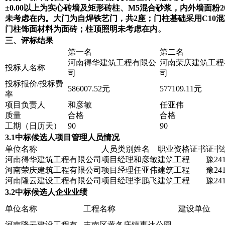
±0.00以上为实心砖墙及矩形砖柱、M5混合砂浆，内外墙面粉20
未考虑在内。大门为自焊铁艺门，共2座；门柱基础采用C10混
门柱饰面材料为面砖；柱顶照明未考虑在内。
三、评标结果
第一名
第二名
河南得华建筑工程有限公
河南荣庆建筑工程
投标人名称
司
司
投标报价/投标费
586007.52元
577109.11元
率
项目负责人
和彦敏
任亚伟
质量
合格
合格
工期（日历天）
90
90
3.1中标候选人项目管理人员情况
单位名称
人员类别
姓名
职业资格证书
证书
河南得华建筑工程有限公司
项目经理
和彦敏
建筑工程
豫241
河南荣庆建筑工程有限公司
项目经理
任亚伟
建筑工程
豫241
河南隆云建设工程有限公司
项目经理
李鹏飞
建筑工程
豫241
3.2中标候选人企业业绩
单位名称
工程名称
建设单位
河南隆云建设工程有
丰南区黄各庄镇惠达公园