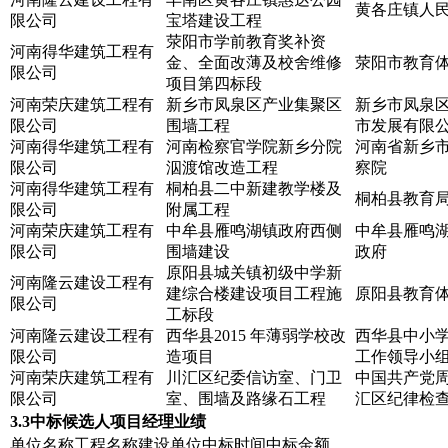
黄各庄镇人
限公司
宝塔建设工程
荥阳市学前教育奖补资
河南得华建筑工程有
金、全面改薄及校舍维修
荥阳市教育
限公司
项目第四标段
河南荣庆建筑工程有
新乡市凤泉区产业集聚区
新乡市凤泉
限公司
围墙工程
市发展有限
河南得华建筑工程有
河南检察官学院新乡分院
河南省新乡
限公司
泅渡馆改造工程
察院
河南得华建筑工程有
桐柏县二中新建教学楼及
桐柏县教育
限公司
附属工程
河南荣庆建筑工程有
中牟县雁鸣湖镇政府西侧
中牟县雁鸣
限公司
围墙建设
政府
原阳县城关镇初级中学新
河南隆云建设工程有
建综合楼建设项目工程施
原阳县教育
限公司
工标段
河南隆云建设工程有
西华县2015 年薄弱学校改
西华县中小
限公司
造项目
工作领导小
河南荣庆建筑工程有
川汇区纪委信访室、门卫
中国共产党
限公司
室、围墙及路缘石工程
汇区纪律检
3.3中标候选人项目经理业绩
单位名称
工程名称
建设单位
中标时间
中标金额