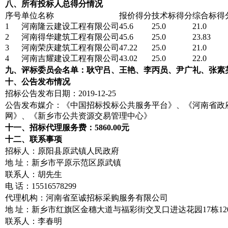
八、所有投标人总得分情况
序号
单位名称
报价得分
技术标得分
综合标得
1
河南隆云建设工程有限公司
45.6
25.0
21.0
2
河南得华建筑工程有限公司
45.6
25.0
23.83
3
河南荣庆建筑工程有限公司
47.22
25.0
21.0
4
河南吉耀建设工程有限公司
43.02
25.0
22.0
九、评标委员会名单：耿守吕、王艳、李丙员、尹广礼、张素
十、公告发布情况
招标公告发布日期：2019-12-25
公告发布媒介：《中国招标投标公共服务平台》、《河南省政
网》、《新乡市公共资源交易管理中心》
十一、招标代理服务费：5860.00元
十二、联系事项
招标人：原阳县原武镇人民政府
地 址：新乡市平原示范区原武镇
联系人：胡先生
电 话：15516578299
代理机构：河南省至诚招标采购服务有限公司
地 址：新乡市红旗区金穗大道与福彩街交叉口进达花园17栋12
联系人：李春明