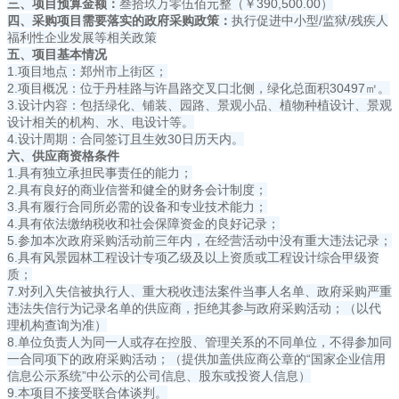
三、项目预算金额：
叁拾玖万零伍佰元整（￥390,500.00）
四、采购项目需要落实的政府采购政策：
执行促进中小型/监狱/残疾人
福利性企业发展等相关政策
五、项目基本情况
1.项目地点：郑州市上街区；
2.项目概况：位于丹桂路与许昌路交叉口北侧，绿化总面积30497㎡。
3.设计内容：包括绿化、铺装、园路、景观小品、植物种植设计、景观
设计相关的机构、水、电设计等。
4.设计周期：合同签订且生效30日历天内。
六、供应商资格条件
1.具有独立承担民事责任的能力；
2.具有良好的商业信誉和健全的财务会计制度；
3.具有履行合同所必需的设备和专业技术能力；
4.具有依法缴纳税收和社会保障资金的良好记录；
5.参加本次政府采购活动前三年内，在经营活动中没有重大违法记录；
6.具有风景园林工程设计专项乙级及以上资质或工程设计综合甲级资
质；
7.对列入失信被执行人、重大税收违法案件当事人名单、政府采购严重
违法失信行为记录名单的供应商，拒绝其参与政府采购活动；（以代
理机构查询为准）
8.单位负责人为同一人或存在控股、管理关系的不同单位，不得参加同
一合同项下的政府采购活动；（提供加盖供应商公章的“国家企业信用
信息公示系统”中公示的公司信息、股东或投资人信息）
9.本项目不接受联合体谈判。