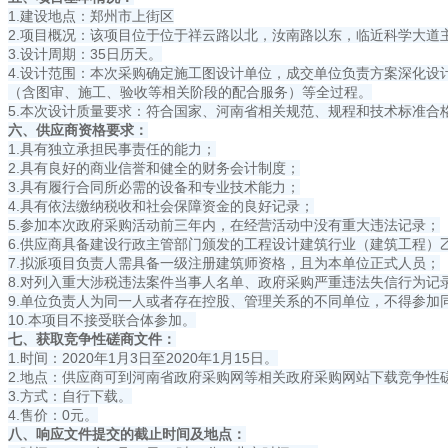
1.建设地点：郑州市上街区
2.项目概况：该项目位于位于祥云路以北，汝南路以东，临近科学大道主干
3.设计周期：35日历天。
4.设计范围：本次采购确定施工图设计单位，成交单位负责方案深化
（含图审、施工、验收等相关阶段的配合服务）等全过程。
5.本次设计质量要求：符合国家、河南省相关规范、规程和技术标准合
六、供应商资格要求：
1.具有独立承担民事责任的能力；
2.具有良好的商业信誉和健全的财务会计制度；
3.具有履行合同所必需的设备和专业技术能力；
4.具有依法缴纳税收和社会保障资金的良好记录；
5.参加本次政府采购活动前三年内，在经营活动中没有重大违法记录；
6.供应商具备建设行政主管部门颁发的工程设计建筑行业（建筑工程）
7.拟派项目负责人需具备一级注册建筑师资格，且为本单位正式人员；
8.对列入重大涉税违法案件当事人名单、政府采购严重违法失信行为记
9.单位负责人为同一人或者存在控股、管理关系的不同单位，不得参加
10.本项目不接受联合体参加。
七、获取竞争性磋商文件：
1.时间：2020年1月3日至2020年1月15日。
2.地点：供应商可到河南省政府采购网等相关政府采购网站下载竞争性
3.方式：自行下载。
4.售价：0元。
八、响应文件提交的截止时间及地点：