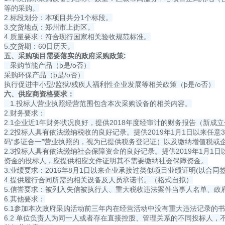
等的采购。
2.标段划分：本项目共分1个标段。
3.交货地点：郑州市上街区。
4.质量要求：符合现行国家相关验收规范标准。
5.交货期：60日历天。
五、采购项目需要落实的政府采购政策:
采购节能产品（þ是/o否）
采购环保产品（þ是/o否）
执行促进中小型/监狱/残疾人福利性企业发展等相关政策（þ是/o否）
六、供应商资格要求：
1.投标人营业执照经营范围包含本次采购设备的相关内容。
2.财务要求：
2.1企业近1年财务状况良好，提供2018年度经审计的财务报告（新成
2.2投标人具有依法缴纳税收的良好记录。提供2019年1月1日以
码“多证合一”营业执照的，视为已提供税务登记证）以及缴纳增值税或
2.3投标人具有依法缴纳社会保障资金的良好记录。提供2019年1
资金的投标人，应提供相应文件证明其不需要缴纳社会保障资金。
3.业绩要求：2016年8月1日以来企业承接过类似项目业绩证明(以
4.提供履行合同所需的相关设备及人员承诺书。（格式自拟）
5.信誉要求：被列入失信被执行人、重大税收违法案件当事人名单、政
6.其他要求：
6.1参加本次政府采购活动前三年内在经营活动中没有重大违法记录的
6.2 单位负责人为同一人或者存在直接控股、管理关系的不同投标人