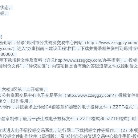
产状态。
投标。
)
，登录“郑州市公共资源交易中心网站（http：//www.zzsggzy.c
sggzy.com/）进入“办事指南－建设工程”栏目，下载并携带相关资料到
80000。
并按网上提示下载招标文件及资料（详见http://www.zzsggzy.com/办
控制价文件”， “异议回复”）内该项目是否有新的答疑澄清文件或控制
）六楼B区第十二开标室。
源交易中心电子交易平台（http://www.zzsggzy.com/）投标
递交，以作备用。
作，并按要求上传经CA锁签章和加密的电子投标文件（.ZZTF格式）,
行签章制作；最后一步生成电子投标文件（.ZZTF格式和.nZZTF格式
录方式进入电子招投标交易系统，进行网上下载招标文件等操作。（2）本
载最新版本的“新点投标文件制作软件（郑州版）”及“郑州市公共资源交易中心操作