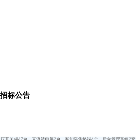
招标公告
压开关柜47台、直流馈电屏2台、智能采集终端4个、后台管理系统2套