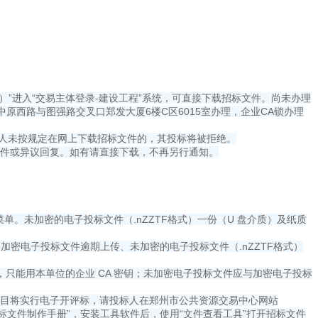
om/）”进入“交易主体登录-建设工程”系统，可直接下载招标文件。尚未办理
郑州市中原西路与图强路交叉口郑发大厦6楼C区6015室办理，企业CA锁办理
事指南）。投标人未按规定在网上下载招标文件的，其投标将被拒绝。
价文件或异议回复。如有请直接下载，不再另行通知。
文件菜单。未加密的电子投标文件（.nZZTF格式）一份（U 盘介质）及纸质
加密电子投标文件逾期上传、未加密的电子投标文件（.nZZTF格式）
）时，只能用本单位的企业 CA 密钥；未加密电子投标文件应与加密电子投标
项目将实行电子开评标，请投标人在郑州市公共资源交易中心网站
手册-投标文件制作手册”，安装工具软件后，使用“文件查看工具”打开招标文件