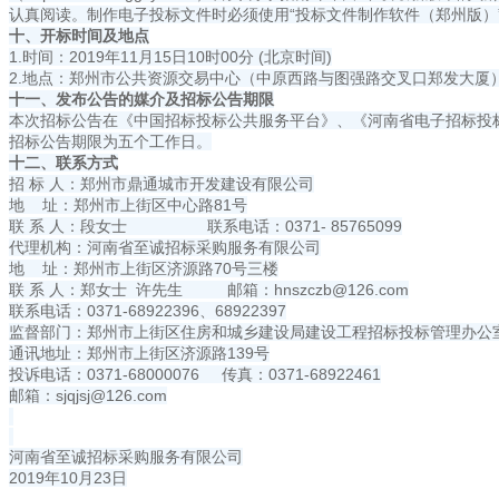
认真阅读。制作电子投标文件时必须使用“投标文件制作软件（郑州版）
十、开标时间及地点
1.时间：2019年11月15日10时00分 (北京时间)
2.地点：郑州市公共资源交易中心（中原西路与图强路交叉口郑发大厦
十一、发布公告的媒介及招标公告期限
本次招标公告在《中国招标投标公共服务平台》、《河南省电子招标投
招标公告期限为五个工作日。
十二、联系方式
招 标 人：郑州市鼎通城市开发建设有限公司
地 址：郑州市上街区中心路81号
联 系 人：段女士 联系电话：0371- 85765099
代理机构：河南省至诚招标采购服务有限公司
地 址：郑州市上街区济源路70号三楼
联 系 人：郑女士 许先生 邮箱：
hnszczb@126.com
联系电话：0371-68922396、68922397
监督部门：郑州市上街区住房和城乡建设局建设工程招标投标管理办公
通讯地址：郑州市上街区济源路139号
投诉电话：0371-68000076 传真：0371-68922461
邮箱：
sjqjsj@126.com
河南省至诚招标采购服务有限公司
2019年10月23日