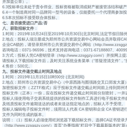
并加盖公章）。
6.3投标单位未处于责令停业、投标资格被取消或财产被接管冻结和破
6.4一个制造商对同一品牌同一型号的设备，仅能委托一个代理商参加
6.5本次招标不接受联合体投标。
七、是否接受进口产品:否
八、获取招标文件
：
1.时间：2019年10月24日至2019年10月30日(北京时间,法定节假日除外
2.地点：投标人须注册成为郑州市公共资源交易中心网站会员并取得CA密钥后
企业CA锁的，请登录郑州市公共资源交易中心网站（http://www.zz
咨询电话：0371-96596，技术支持咨询电话：0371-67188807、40099
3.方式：投标人凭CA密钥登录（http://www.zzsggzy.com/）
请投标人下载招标文件后，及时关注系统业务菜单（“答疑澄清文件”，“
4.售价：500元。
九、投标文件递交截止时间及地点
1.时间：2019年11月15日10时00分 (北京时间)
2.地点：郑州市公共资源交易中心（中原西路与图强路交叉口郑发大厦
加密投标文件（.ZZTF格式）应于投标文件递交截止时间前上传到郑州市公共资
投标文件（正本）一份，应在投标文件递交截止时间前分别密封，一并
投标人须使用电子交易系统提供的投标文件制作工具进行电子投标文件的制
及纸质投标文件逾期送达的或者未送达指定地点的，招标人不予受理。
投标人编辑电子投标文件时，须用法人代表 CA 密钥和企业 CA 密钥进
文件为同时生成的版本。
说明：（1）投标人必须使用IE浏览器下载招标文件。选择CA证书登
（http://www.zzsggzy.com/）首页“办事指南”栏目中下