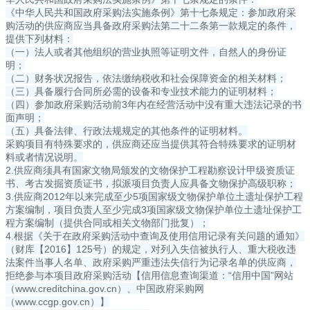
《中华人民共和国政府采购法实施条例》第十七条规定：参加政府采
购活动的供应商应当具备政府采购法第二十二条第一款规定的条件，
提供下列材料：
（一）法人或者其他组织的营业执照等证明文件，自然人的身份证
明；
（二）财务状况报告，依法缴纳税收和社会保障资金的相关材料；
（三）具备履行合同所必需的设备和专业技术能力的证明材料；
（四）参加政府采购活动前3年内在经营活动中没有重大违法记录的书
面声明；
（五）具备法律、行政法规规定的其他条件的证明材料。
采购项目有特殊要求的，供应商还应当提供其符合特殊要求的证明材
料或者情况说明。
2.供应商须具有国家文物局颁发的文物保护工程勘察设计甲级资质证
书、考古发掘资质证书，拟派项目负责人应具备文物保护高级职称；
3.供应商2012年以来完成至少5项国家级文物保护单位土遗址保护工程
方案编制，项目负责人至少完成3项国家级文物保护单位土遗址保护工
程方案编制（提供合同或相关文物部门批复）；
4.根据《关于在政府采购活动中查询及使用信用记录有关问题的通知》
（财库【2016】125号）的规定，对列入失信被执行人、重大税收违
法案件当事人名单、政府采购严重违法失信行为记录名单的供应商，
拒绝参与本项目政府采购活动【信用信息查询渠道：“信用中国”网站
（www.creditchina.gov.cn）、中国政府采购网
（www.ccgp.gov.cn）】