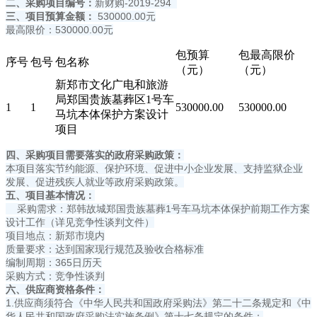
二、采购项目编号：
新财购-2019-294
三、项目预算金额：
530000.00元
最高限价：530000.00元
包预算
包最高限价
序号
包号
包名称
（元）
（元）
新郑市文化广电和旅游
局郑国贵族墓葬区1号车
1
1
530000.00
530000.00
马坑本体保护方案设计
项目
四、采购项目需要落实的政府采购政策：
本项目落实节约能源、保护环境、促进中小企业发展、支持监狱企业
发展、促进残疾人就业等政府采购政策。
五、项目基本情况：
采购需求：郑韩故城郑国贵族墓葬1号车马坑本体保护前期工作方案
设计工作（详见竞争性谈判文件）
项目地点：新郑市境内
质量要求：达到国家现行规范及验收合格标准
编制周期：365日历天
采购方式：竞争性谈判
六、供应商资格条件：
1.供应商须符合《中华人民共和国政府采购法》第二十二条规定和《中
华人民共和国政府采购法实施条例》第十七条规定的条件：