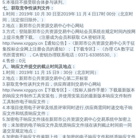
5.本项目不接受联合体参与谈判。
七、获取竞争性谈判文件：
1.时间：2019年 10 月 30 日至2019年 11 月 4 日17时 00分（北京时
间，法定假日除外。）
2.地点：新郑市公共资源交易中心中心网站
3.方式：登陆新郑市公共资源交易中心网站会员系统在规定时间内按网
上提示免费下载。（注册成为会员和获取 CA 密钥详见
http://www.xzggzy.cn【通知公告】-《新郑市公共资源交易中心关于征
集投标企业网上注册会员的通知》；【下载专区】- 《办理 CA 数字证
书所需资料》，CA 密钥办理联系电话：0371-63385530。）
4.售价：0元
八、响应文件提交的截止时间及地点：
1.时间：2019年 11 月 15 日9：30分（北京时间）
2.地点：新郑市公共资源交易中心第二开标室
3.获取竞争性谈判文件后，供应商请到交易中心网站
http://www.xzggzy.cn【下载专区】-《投标人操作手册》下载最新版本
的响应文件制作工具安装包，并使用安装后的最新版本响应文件制作
工具制作电子响应文件；
4.本项目使用电子评审及纸质评审同时进行,供应商需同时递交电子响
应文件和纸质响应文件；
5.加密电子响应文件须在新郑市公共资源交易中心交易系统中加密上
传；未加密的电子响应文件及纸质响应文件须在谈判截止时间前一同
递交至规定地点；
6.加密电子响应文件逾期上传、未加密的电子响应文件和纸质响应文件