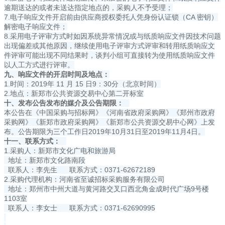
逾期送达的或者未送达指定地点的，采购人不予受理；
7.电子响应文件开启前由供应商授权委托人凭身份认证锁（CA 密钥）
解密电子响应文件；
8.采用电子评审方式时如因系统异常情况或与纸质响应文件因技术问题
出现偏差或其他原因，继续使用电子评审方式评审和转用纸质响应文
件评审可能出现不同结果时，谈判小组可直接转为使用纸质响应文件
以人工方式进行评审。
九、响应文件的开启时间及地点：
1.时间：2019年 11 月 15 日9：30分（北京时间）
2.地点：新郑市公共资源交易中心第二开标室
十、发布公告发布的媒介及公告期限：
本公告在《中国采购与招标网》《河南省政府采购网》《郑州市政府
采购网》《新郑市政府采购网》《新郑市公共资源交易中心网》上发
布。公告期限为三个工作日2019年10月31日至2019年11月4日。
十一、联系方式：
1.采购人：新郑市文化广电和旅游局
地址：新郑市文化路南段
联系人：李先生 联系方式：0371-62672189
2.采购代理机构：河南省至诚招标采购服务有限公司
地址：郑州市中州大道与黄河路交叉口西北角金成时代广场9号楼
1103室
联系人：李女士 联系方式：0371-62690995