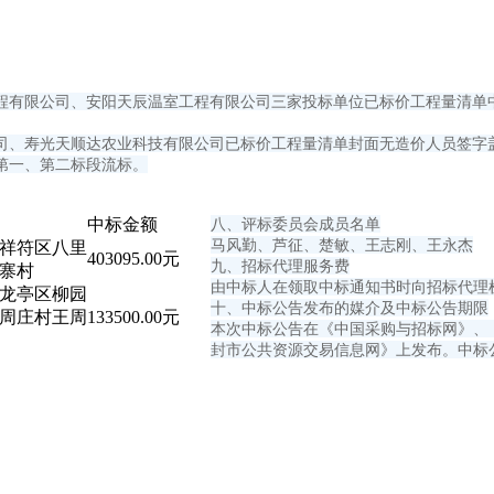
程有限公司、安阳天辰温室工程有限公司三家投标单位已标价工程量清单中
、寿光天顺达农业科技有限公司已标价工程量清单封面无造价人员签字盖章
第一、第二标段流标。
中标金额
八、评标委员会成员名单
马风勤、芦征、楚敏、王志刚、王永杰
祥符区八里
403095.00元
九、招标代理服务费
寨村
由中标人在领取中标通知书时向招标代理机
龙亭区柳园
十、中标公告发布的媒介及中标公告期限
周庄村王周
133500.00元
本次中标公告在《中国采购与招标网》、
封市公共资源交易信息网》上发布。中标公告期