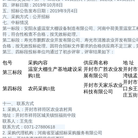
四、评标日期：2019年10月8日
五、招标公告发布日期：2019年9月4日
六、采购方式：公开招标
七、中标情况
第一标段：安阳永盛温室大棚设备制造有限公司、河南中荷美景温室工
符，符合性检查不合格，按无效标处理。
第二标段：寿光市鹏辉农业开发有限公司、寿光市清雅农业开发有限公司
合格，按无效投标处理。因符合招标文件要求的合格供应商不足三家，
第三、四标段投标单位均通过了初步评审，评审结果如下：
包号
采购内容
供应商名称
地 址
温室大棚生产基地建设采
开封市广胜农业发
开封市
第三标段
购1批
展有限公司
湾镇孟
开封市
开封市天家乐农业
第四标段
农药采购1批
口乡王
科技有限公司
庄五街
十一、 联系方式
1. 采购人：开封市祥符区农业农村局
地址：开封市祥符区城关镇恒福街中段
联系人：王先生
联系方式：0371-27880618
2. 采购代理机构：河南省至诚招标采购服务有限公司