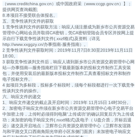
（
www.creditchina.gov.cn
）或中国政府采（
www.ccgp.gov.cn
）】；
提供网页查询截图;
8.本项目不接受联合体报名。
五、竞争性谈判文件的获取
1 竞争性谈判文件的获取方法：响应人须注册成为新乡市公共资源交易
管理中心网站会员并取得CA密钥，凭CA密钥登陆会员专区并按网上提
示自行下载竞争性谈判文件(.xxzf格式)及资料（详见
http://www.xxggzy.cn/办事指南-服务指南）。
2 竞争性谈判文件获取时间：2019年11月7日8:30至2019年11月11日
18:00。
3 获取竞争性谈判文件后，响应人请到新乡市公共资源交易管理中心网
站—办事指南—服务指南栏目下载最新版本的投标文件制作工具安装
包，并使用安装后的最新版本投标文件制作工具查看招标文件和制作
电子投标文件。
4 如项目为多标段，投标多个标段时，须每个标段都进行一次下载竞争
性谈判文件的操作。
六、响应文件的递交
1、响应文件递交的截止及开启时间：2019年 11月15日 14时30分。
2、加密电子响应文件须在新乡市公共资源交易管理中心电子交易平台
中加密上传，上传时必须得到电脑“上传成功”的确认回复后方为上传成
功；未加密的电子响应文件(.nxxtf格式)及电子（ U盘介质，开标后退
还）递交及开启地点：卫辉市公共资源交易管理中心（卫辉市友谊路
与和平路交叉口西南角阳光华府小区东侧门面房）未加密电子响应文