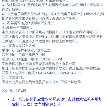
件应与加密电子响应文件为同时生成的版本。
3、谈判响应文件开启时,响应人必须携带本单位CA密钥对加密响应文
件进行解密。
4、加密电子响应文件逾期上传、未加密的电子响应文件(.nxxtf格式)逾
期送达的或者未送达指定地点的，采购人不予受理。
5、不再需要递交纸质版响应文件。
七.发布公告的媒介：
本次谈判公告在《中国采购与招标网》、《河南省政府采购网》、
《新乡市公共资源交易管理中心网》和《卫辉市公共资源交易管理中
心网站》、《卫辉市人民政府网》网站上同时发布。
八、联系人及联系方式：
采 购 人：卫辉市扶贫开发办公室
联系地址：卫辉市建设路中段
联 系 人：耿先生 电话：13782586504
采购代理机构：河南省至诚招标采购服务有限公司
地址：新乡市红旗区金穗大道与福彩街交叉口进达花园17栋1201室
联系人：李先生 电话：0373-5028800/18637371958
九、监督部门：
卫辉市公共资源交易管理委员会办公室 卫辉市财政局
2019年 11月6日
上一篇
: 伊川县农业农村局2019年市财政水域滩涂规划
编制（三次）竞争性谈判公告