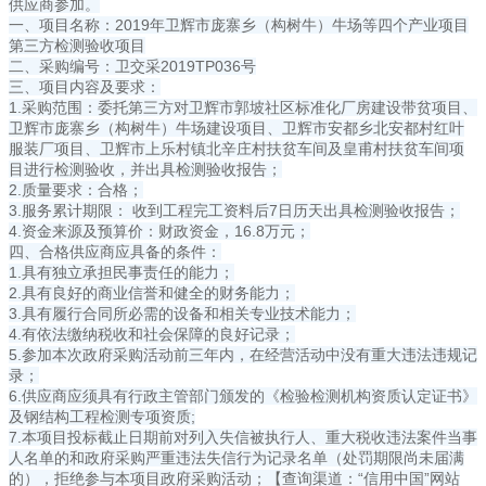
供应商参加。
一、项目名称：2019年卫辉市庞寨乡（构树牛）牛场等四个产业项目
第三方检测验收项目
二、采购编号：卫交采2019TP036号
三、项目内容及要求：
1.采购范围：委托第三方对卫辉市郭坡社区标准化厂房建设带贫项目、
卫辉市庞寨乡（构树牛）牛场建设项目、卫辉市安都乡北安都村红叶
服装厂项目、卫辉市上乐村镇北辛庄村扶贫车间及皇甫村扶贫车间项
目进行检测验收，并出具检测验收报告；
2.质量要求：合格；
3.服务累计期限： 收到工程完工资料后7日历天出具检测验收报告；
4.资金来源及预算价：财政资金，16.8万元；
四、合格供应商应具备的条件：
1.具有独立承担民事责任的能力；
2.具有良好的商业信誉和健全的财务能力；
3.具有履行合同所必需的设备和相关专业技术能力；
4.有依法缴纳税收和社会保障的良好记录；
5.参加本次政府采购活动前三年内，在经营活动中没有重大违法违规记
录；
6.供应商应须具有行政主管部门颁发的《检验检测机构资质认定证书》
及钢结构工程检测专项资质;
7.本项目投标截止日期前对列入失信被执行人、重大税收违法案件当事
人名单的和政府采购严重违法失信行为记录名单（处罚期限尚未届满
的），拒绝参与本项目政府采购活动；【查询渠道：“信用中国”网站