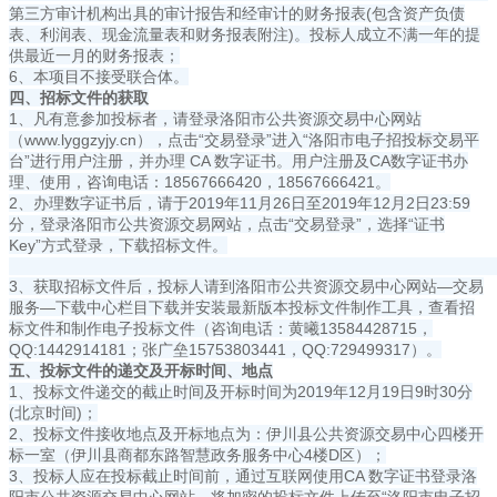
第三方审计机构出具的审计报告和经审计的财务报表(包含资产负债
表、利润表、现金流量表和财务报表附注)。投标人成立不满一年的提
供最近一月的财务报表；
6、本项目不接受联合体。
四、招标文件的获取
1、凡有意参加投标者，请登录洛阳市公共资源交易中心网站
（www.lyggzyjy.cn），点击“交易登录”进入“洛阳市电子招投标交易平
台”进行用户注册，并办理 CA 数字证书。用户注册及CA数字证书办
理、使用，咨询电话：18567666420，18567666421。
2、办理数字证书后，请于2019年11月26日至2019年12月2日23:59
分，登录洛阳市公共资源交易网站，点击“交易登录”，选择“证书
Key”方式登录，下载招标文件。
3、获取招标文件后，投标人请到洛阳市公共资源交易中心网站—交易
服务—下载中心栏目下载并安装最新版本投标文件制作工具，查看招
标文件和制作电子投标文件（咨询电话：黄曦13584428715，
QQ:1442914181；张广垒15753803441，QQ:729499317）。
五、
投标文件的递交及开标时间、地点
1、投标文件递交的截止时间及开标时间为2019年12月19日9时30分
(北京时间)；
2、投标文件接收地点及开标地点为：伊川县公共资源交易中心四楼开
标一室（伊川县商都东路智慧政务服务中心4楼D区）；
3、投标人应在投标截止时间前，通过互联网使用CA 数字证书登录洛