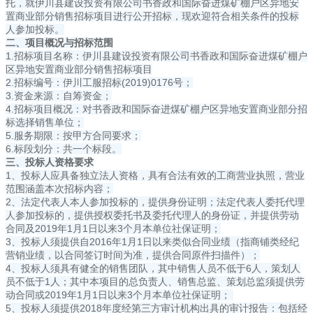
托，就伊川县建设投资有限公司书香政和国际奋进煤矿棚户区异地安
置商业部分销售招标项目进行公开招标，现欢迎符合相关条件的投标
人参加投标。
二、项目概况与招标范围
1.招标项目名称：伊川县建设投资有限公司书香政和国际奋进煤矿棚户
区异地安置商业部分销售招标项目
2.招标编号：伊川工服招标(2019)0176号；
3.资金来源：自筹资金；
4.招标项目概况：对书香政和国际奋进煤矿棚户区异地安置商业部分招
标选择销售单位；
5.服务期限：按甲方合同要求；
6.标段划分：共一个标段。
三、投标人资格要求
1、投标人应具备独立法人资格，具有合法有效的工商营业执照，营业
范围涵盖本次招标内容；
2、法定代表人本人参加投标的，提供身份证明；法定代表人委托代理
人参加投标的，提供授权委托书及委托代理人的身份证，并提供劳动
合同及2019年1月1日以来3个月本单位社保证明；
3、投标人须提供自2016年1月1日以来类似合同业绩（指商铺类经纪
营销业绩，以合同签订时间为准，提供合同原件扫描件）；
4、投标人须具有健全的销售团队，其中销售人员不低于6人，策划人
员不低于1人；其中本项目的总负责人、销售总监、策划总监须提供劳
动合同或2019年1月1日以来3个月本单位社保证明；
5、投标人须提供2018年度经第三方审计机构出具的审计报告：包括经