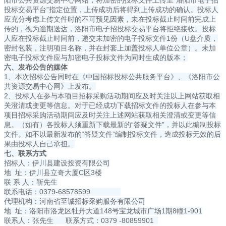
阳市公共资源交易中心网站，将加密的投标文件上传至“洛阳市电子招
投标交易平台”指定位置，上传成功后将得到上传成功的确认。投标人
应充分考虑上传文件时的不可预见因素，未在投标截止时间前完成上
传的，视为逾期送达，洛阳市电子招投标交易平台将拒绝接收。投标
人应在投标截止时间前，递交未加密的电子投标文件1份（U盘介质，
密封包装，注明项目名称，并在封套上加盖投标人单位公章）。未加
密电子投标文件应与加密电子投标文件为同时生成的版本；
六、发布公告的媒体
1、本次招标公告同时在《中国招标投标公共服务平台》、《洛阳市公
共资源交易中心网》上发布。
2、投标人在参与本项目招标采购活动期间应及时关注以上网站获取相
关澄清或变更等信息。对于已经成功下载招标文件的投标人在参与本
项目招标采购活动期间应及时关注上述网站获取相关澄清或变更等信
息。（如有）各投标人须重新下载最新的“答疑文件”，并以此编制投标
文件。如不以最新发布的“答疑文件”编制投标文件，造成投标无效的后
果由投标人自己承担。
七、联系方式
招标人：伊川县建设投资有限公司
地 址：伊川县立奇大厦C区3楼
联 系 人：靳先生
联系电话：0379-68578599
代理机构：河南省至诚招标采购服务有限公司
地 址：洛阳市洛龙区牡丹大道148号宝龙城市广场1期8幢1-901
联系人：张先生 联系方式：0379 -80859901