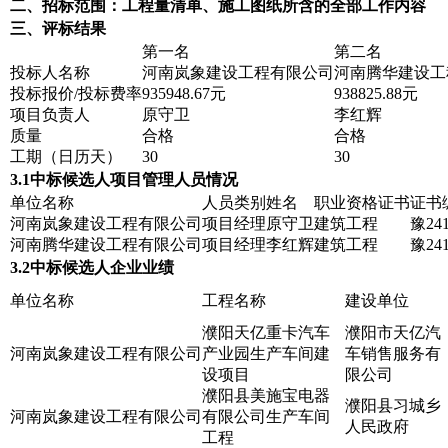
二、招标范围：工程量清单、施工图纸所含的全部工作内容
三、评标结果
第一名
第二名
投标人名称
河南岚象建设工程有限公司
河南腾华建设工
投标报价/投标费率
935948.67元
938825.88元
项目负责人
原守卫
李红辉
质量
合格
合格
工期（日历天）
30
30
3.1中标候选人项目管理人员情况
单位名称
人员类别
姓名
职业资格证书
证书
河南岚象建设工程有限公司
项目经理
原守卫
建筑工程
豫241
河南腾华建设工程有限公司
项目经理
李红辉
建筑工程
豫241
3.2中标候选人企业业绩
单位名称
工程名称
建设单位
濮阳天亿重卡汽车
濮阳市天亿汽
河南岚象建设工程有限公司
产业园生产车间建
车销售服务有
设项目
限公司
濮阳县美施宝电器
濮阳县习城乡
河南岚象建设工程有限公司
有限公司生产车间
人民政府
工程