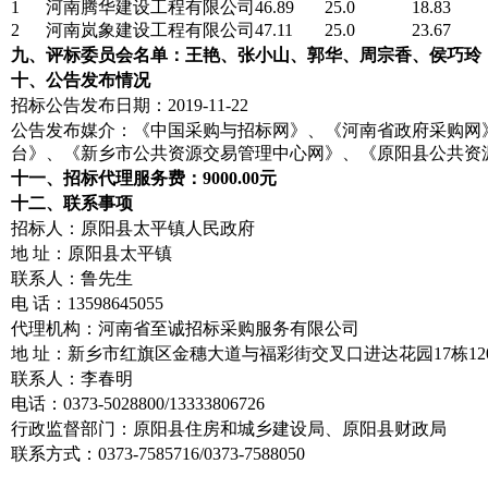
1
河南腾华建设工程有限公司
46.89
25.0
18.83
2
河南岚象建设工程有限公司
47.11
25.0
23.67
九、评标委员会名单：王艳、张小山、郭华、周宗香、侯巧玲
十、公告发布情况
招标公告发布日期：2019-11-22
公告发布媒介：《中国采购与招标网》、《河南省政府采购网
台》、《新乡市公共资源交易管理中心网》、《原阳县公共资
十一、招标代理服务费：9000.00元
十二、联系事项
招标人：原阳县太平镇人民政府
地 址：原阳县太平镇
联系人：鲁先生
电 话：13598645055
代理机构：河南省至诚招标采购服务有限公司
地 址：新乡市红旗区金穗大道与福彩街交叉口进达花园17栋12
联系人：李春明
电话：0373-5028800/13333806726
行政监督部门：原阳县住房和城乡建设局、原阳县财政局
联系方式：0373-7585716/0373-7588050