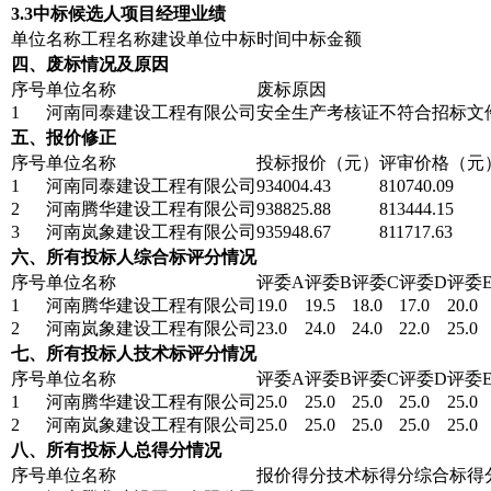
3.3中标候选人项目经理业绩
单位名称
工程名称
建设单位
中标时间
中标金额
四、废标情况及原因
序号
单位名称
废标原因
1
河南同泰建设工程有限公司
安全生产考核证不符合招标文
五、报价修正
序号
单位名称
投标报价（元）
评审价格（元
1
河南同泰建设工程有限公司
934004.43
810740.09
2
河南腾华建设工程有限公司
938825.88
813444.15
3
河南岚象建设工程有限公司
935948.67
811717.63
六、所有投标人综合标评分情况
序号
单位名称
评委A
评委B
评委C
评委D
评委
1
河南腾华建设工程有限公司
19.0
19.5
18.0
17.0
20.0
2
河南岚象建设工程有限公司
23.0
24.0
24.0
22.0
25.0
七、所有投标人技术标评分情况
序号
单位名称
评委A
评委B
评委C
评委D
评委
1
河南腾华建设工程有限公司
25.0
25.0
25.0
25.0
25.0
2
河南岚象建设工程有限公司
25.0
25.0
25.0
25.0
25.0
八、所有投标人总得分情况
序号
单位名称
报价得分
技术标得分
综合标得