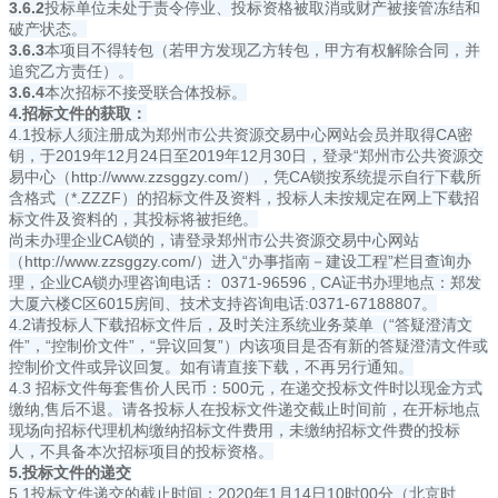
3.6.2
投标单位未处于责令停业、投标资格被取消或财产被接管冻结和
破产状态。
3.6.3
本项目不得转包（若甲方发现乙方转包，甲方有权解除合同，并
追究乙方责任）。
3.6.4
本次招标不接受联合体投标。
4.招标文件的获取：
4.1投标人须注册成为郑州市公共资源交易中心网站会员并取得CA密
钥，于2019年12月24日至2019年12月30日，登录“郑州市公共资源交
易中心（http://www.zzsggzy.com/），凭CA锁按系统提示自行下载所
含格式（*.ZZZF）的招标文件及资料，投标人未按规定在网上下载招
标文件及资料的，其投标将被拒绝。
尚未办理企业CA锁的，请登录郑州市公共资源交易中心网站
（
http://www.zzsggzy.com/）进入“办事指南－建设工程”栏目查询办
理
，企业CA锁办理咨询电话： 0371-96596 , CA证书办理地点：郑发
大厦六楼C区6015房间、技术支持咨询电话:0371-67188807。
4.2请投标人下载招标文件后，及时关注系统业务菜单（“答疑澄清文
件”，“控制价文件”，“异议回复”）内该项目是否有新的答疑澄清文件或
控制价文件或异议回复。如有请直接下载，不再另行通知。
4.3 招标文件每套售价人民币：500元，在递交投标文件时以现金方式
缴纳,售后不退。请各投标人在投标文件递交截止时间前，在开标地点
现场向招标代理机构缴纳招标文件费用，未缴纳招标文件费的投标
人，不具备本次招标项目的投标资格。
5.投标文件的递交
5.1投标文件递交的截止时间：2020年1月14日10时00分（北京时