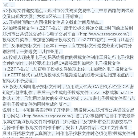
间）。
5.2投标文件递交地点：郑州市公共资源交易中心（中原西路与图强路
交叉口郑发大厦）六楼B区第二十开标室。
5.3开标时间和地点同投标文件递交截止时间及地点。
5.4加密投标文件（.ZZTF格式）应于投标文件递交截止时间前上传到
郑州市公共资源交易中心电子交易平台（http://www.zzsggzy.com/）
投标文件菜单。未加密的电子投标文件（.nZZTF格式）一份（U 盘介
质）及纸质投标文件（正本）一份，应在投标文件递交截止时间前分
别密封，一并递交，以作备用。
5.5投标人须使用电子交易系统提供的投标文件制作工具进行电子投标
文件的制作，并按要求上传经CA锁签章和加密的电子投标文件
（.ZZTF格式）,加密电子投标文件逾期上传、未加密的电子投标文件
（.nZZTF格式）及纸质投标文件逾期送达的或者未送达指定地点的，
招标人不予受理。
5.6 投标人编辑电子投标文件时，须用法人代表 CA 密钥和企业 CA 密
钥进行签章制作；最后一步生成电子投标文件（.ZZTF格式和.nZZTF
格式）时，只能用本单位的企业 CA 密钥；未加密电子投标文件应与加
密电子投标文件为同时生成的版本。
说明：1、本项目将实行电子开评标，请投标人在郑州市公共资源交易
中心网站（http://www.zzsggzy.com/）首页“办事指南”栏目中下载最新
版本的“新点投标文件制作软件（郑州版）”及“郑州市公共资源交易中
心操作手册-投标文件制作手册”，安装工具软件后，使用“文件查看工
具”打开招标文件认真阅读。制作电子投标文件时必须使用“投标文件制