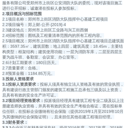
服务有限公司受郑州市上街区公安消防大队的委托，现对该项目施工
进行公开招标，诚邀潜在投标人参加投标。
2.项目概况与招标范围
2.1项目名称：郑州市上街区消防大队指挥中心基建工程项目
2.2项目编号：郑上财-公开-[2019]-4
2.3建设地点：郑州市上街区工业路与兴工街西侧
2.4招标范围：图纸及工程量清单范围内的所有工程内容。
2.5项目概况：郑州市上街区消防大队指挥中心基建工程项目总建筑面
积：3597.35㎡，建筑层数：地上四层，建筑高度：18.45m，主要结
构类型：框架结构；建筑使用功能：一层为消防车库，二层至四层主
要为战斗班、备勤室、会议室、办公室等。
2.6计划工期要求：180日历天。
2.7质量要求：合格。
2.8预算金额：1184.85万元。
3.投标人资格要求
3.1投标人资质要求：
投标人须具有独立法人资格及有效的营业执照，
具有建设行政主管部门颁发的建筑工程施工总承包三级及以上资质，
且具有有效的安全生产许可证。
3.2项目经理资格要求：
拟派项目经理具有建筑工程专业二级及以上注
册建造师执业资格，并具有有效的安全生产考核合格证，需在投标单
位任职，在投标企业缴纳有社会保险（提供2019年1月至2019年10月
为其缴纳的社会保险证明），且未担任其他在建工程项目经理。
3.3财务要求：
3.3.1
企业近三年财务状况良好，提供2016年度、2017年度、2018年