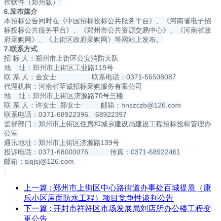
作软件（郑州版）”
6.发布媒介
本招标公告同时在《中国招标投标公共服务平台》、《河南省电子招
标投标公共服务平台》、《郑州市公共资源交易中心》、《河南省政
府采购网》、《上街区政府采购网》等网站上发布。
7.联系方式
招 标 人：郑州市上街区公安消防大队
地 址：郑州市上街区工业路119号
联 系 人：金女士 联系电话：0371-56508087
代理机构：河南省至诚招标采购服务有限公司
地 址：郑州市上街区济源路70号三楼
联 系 人：许女士 郑女士 邮箱：
hnszczb@126.com
联系电话：0371-68922396、68922397
监督部门：郑州市上街区住房和城乡建设局建设工程招标投标管理办
公室
通讯地址：郑州市上街区济源路139号
投诉电话：0371-68000076 传真：0371-68922461
邮箱：
sjqjsj@126.com
上一篇
: 郑州市上街区中心路街道办事处百城提质（康
乐小区屋面防水工程）项目竞争性谈判公告
下一篇
: 开封市祥符区市场发展局刘店所办公楼工程变
更公告