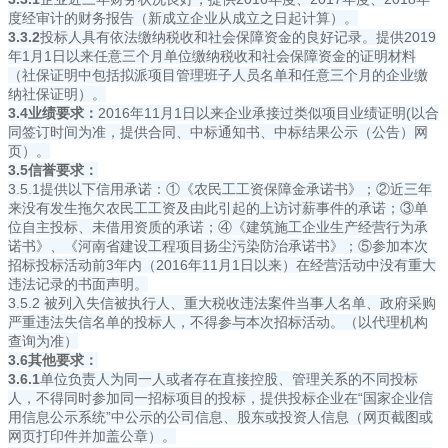
度经审计的财务报告（新成立企业从成立之日起计算）。
3.3.2
投标人具有依法缴纳税收和社会保障资金的良好记录。提供2019
年1月1日以来任意三个月单位缴纳税收和社会保障资金的证明材料
（社保证明中包括拟派项目管理班子人员名单和任意三个月的企业缴
纳社保证明）。
3.4业绩要求：
2016年11月1日以来企业承接过类似项目业绩证明(以合
同签订时间为准，提供合同、中标通知书、中标结果公示（公告）网
页）。
3.5信誉要求：
3.5.1提供以下信用承诺：①《农民工工资保障金承诺书》；②近三年
来没有发生拖欠农民工工资及由此引起的上访讨薪事件的承诺；③单
位自主投标、未借用资质的承诺；④《建筑施工企业生产经营行为承
诺书》、《河南省建设工程项目扬尘污染防治承诺书》；⑤参加本次
招标投标活动前3年内（2016年11月1日以来）在经营活动中没有重大
违法记录的书面声明。
3.5.2 被列入失信被执行人、重大税收违法案件当事人名单、政府采购
严重违法失信名单的投标人，不得参与本次招标活动。（以代理机构
查询为准）
3.6其他要求：
3.6.1
单位负责人为同一人或者存在直接控股、管理关系的不同投标
人，不得同时参加同一招标项目的投标，提供投标企业在“国家企业信
用信息公示系统”中公示的公司信息、股东或投资人信息（网页截图或
网页打印件并加盖公章）。