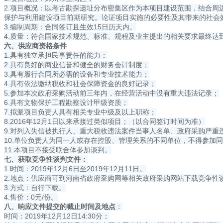
2.项目概况：以考古勘探遗址分布密集区作为本项目建设范围，结合
保护与利用建设项目前期研究。论证项目实施的必要性及其带来的社会
3.编制周期：合同签订且生效15日历天内。
4.质量：符合国家技术规范、标准、规程及业主提出的相关要求最终达
六、供应商资格条件
1.具有独立承担民事责任的能力；
2.具有良好的商业信誉和健全的财务会计制度；
3.具有履行合同所必需的设备和专业技术能力；
4.具有依法缴纳税收和社会保障资金的良好记录；
5.参加本次政府采购活动前三年内，在经营活动中没有重大违法记录；
6.具有文物保护工程勘察设计甲级资质；
7.拟派项目负责人具有相关专业中级及以上职称；
8.2016年12月1日以来承接过类似项目；（以合同签订时间为准）
9.对列入失信被执行人、重大税收违法案件当事人名单、政府采购严
10.单位负责人为同一人或存在控股、管理关系的不同单位，不得参加
11.本项目不接受联合体参加谈判。
七、获取竞争性谈判文件：
1.时间：2019年12月6日至2019年12月11日。
2.地点：供应商可到河南省政府采购网等相关政府采购网站下载竞争性
3.方式：自行下载。
4.售价：0元/份。
八、响应文件提交的截止时间及地点
：
时间：2019年12月12日14:30分；