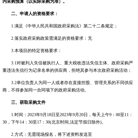
内采购预算（以实际采购为准）。
二、申请人的资格要求：
1.满足《中华人民共和国政府采购法》第二十二条规定；
2.落实政府采购政策需满足的资格要求：
无
3.本项目的特定资格要求：
3.1对
被
列入失信被执行人、重大税收违法失信主体、政府采购严
重违法失信行为记录名单的
供应商
，拒绝其参与本次政府采购活动；
3.
2
单位负责人为同一人或者存在直接控股、管理关系的不同供应
商，不得参加同一合同项下的政府采购活动。
三、获取
采购
文件
1.时间：
20
2
3
年
9
月
1
8
日至
20
2
3
年
9
月
20
日
，每天上午
9：00至11：
30，下午14：30至17：30(北京时间,法定节假日除外)
。
2
.方式：无需现场报名，将下述资料发送至