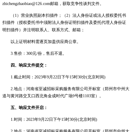
zhichengzhaobiao@126.com邮箱，获取竞争性
谈判
文件。
（
1）营业执照副本
扫描
件；（
2）法人身份证或法人授权委托书
扫描
件
（授权委托书中须附法人身份证明
扫描
件及委托代理人身份证
明
扫描
件）并注明联系人、联系方式、邮箱；
以上证明材料需逐页加盖供应商公章。
3
.售价：300元/份，售后不退。
四、
响应文件提交
：
1.
截止
时间：
20
2
3
年
9
月
22
日
下
午
15
时
30
分
(北京时间)
2.地点：河南省至诚招标采购服务有限公司开标室（郑州市中州大
道与黄河路交叉口西北角金成时代广场9号楼110
3
室）。
五、
响应文件开启
：
1.时间：20
2
3
年
9
月
22
日
下
午
15
时
30
分
(北京时间)
2.地点：河南省至诚招标采购服务有限公司开标室（郑州市中州大