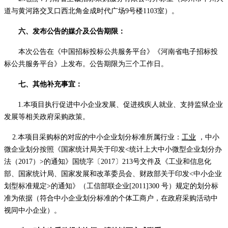
道与黄河路交叉口西北角金成时代广场9号楼110
3
室）。
六、发布公告的媒介及
公告
期限：
本次公告在《中国招标投标公共服务平台》《河南省电子招标投
标公共服务平台》上发布。公告期限为
三
个工作日。
七、其他补充事宜：
1.
本项目执行
促进中小企业发展
、
促进残疾人就业、支持
监狱
企业
发展等
相关
政府采购
政策
。
2.
本项目采购标的对应的中小企业划分标准所属行业：
工业
，中小
微企业划分按照《国家统计局关于印发
<统计上大中小微型企业划分办
法（2017）>的通知》国统字〔2017〕213号文件及《工业和信息化
部、国家统计局、国家发展和改革委员会、财政部关于印发<中小企业
划型标准规定>的通知》（工信部联企业[2011]300 号）规定的划分标
准为依据（符合中小企业划分标准的个体工商户，在政府采购活动中
视同中小企业）
。