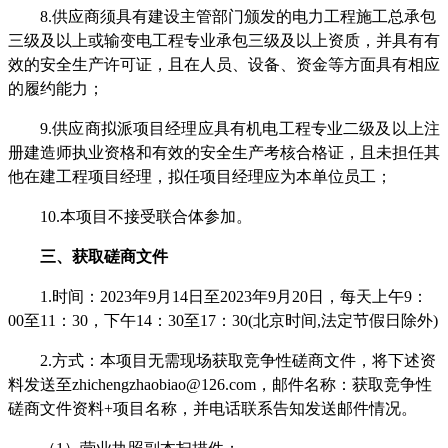
8.
供应商须具有建设主管部门颁发的电力工程施工总承包
三级及以上或
输变电工程专业承包三级及以上
资质，并具有有
效的安全生产许可证，
且在人员、设备、资金等方面具有相应
的履约能力
；
9.供应商拟派项目经理应具有机电工程专业二级及以上注
册建造师执业资格和有效的安全生产考核合格证，且未担任其
他在建工程项目经理，拟任项目经理应为本单位员工；
10.
本项目不接受联合体参加。
三、获取磋商文件
1.时间：202
3
年
9
月
14
日至
202
3
年
9
月
20
日，每天上午
9：
00至11：30，下午14：30至17：30(北京时间,法定节假日除外)
2
.方式：
本项目无需现场获取竞争性磋商文件，将下述资
料发送至
zhichengzhaobiao@126.com，邮件名称：获取竞争性
磋商文件资料+项目名称，并电话联系告知发送邮件情况。