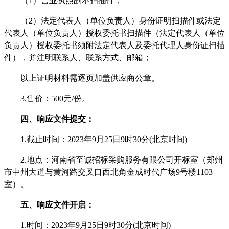
（
1）营业执照副本
扫描件
；
（
2）法定代表人
（
单位负责人
）
身份证明
扫描件或
法定
代表人
（
单位负责人
）
授权
委托书
扫描件
（法定代表人
（
单位
负责人
）
授权
委托书须附法定代表人及委托代理人身份证
扫描
件
）
，
并注明联系人、联系方式、邮箱
；
以上证明材料需逐页加盖供应商公章。
3
.售价
：
500
元
/份。
四、响应文件提交：
1.截止时间：202
3
年
9
月
25
日
9
时
3
0分(北京时间)
2.地点：河南省至诚招标采购服务有限公司开标室（郑州
市中州大道与黄河路交叉口西北角金成时代广场9号楼110
3
室）。
五、响应文件开启：
1.时间：202
3
年
9
月
25
日
9
时
3
0分(北京时间)