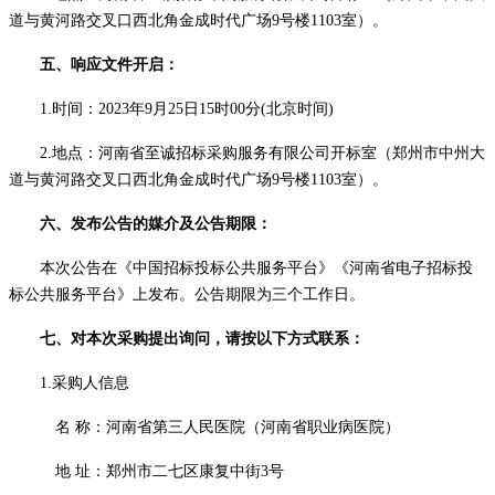
道与黄河路交叉口西北角金成时代广场9号楼110
3
室）。
五、响应文件开启：
1.时间：
2023年
9
月
25
日
15
时
00
分
(北京时间)
2.地点：河南省至诚招标采购服务有限公司开标室（郑州市中州大
道与黄河路交叉口西北角金成时代广场9号楼110
3
室）。
六、发布公告的媒介及公告期限：
本次公告在《中国招标投标公共服务平台》《河南省电子招标投
标公共服务平台》上发布。公告期限为三个工作日。
七
、
对本次采购提出询问，请按以下方式联系：
1.采购人信息
名
称：
河南省第三人民医院（河南省职业病医院）
地
址：郑州市二七区康复中街
3号