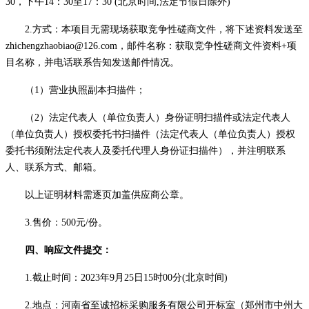
30，下午14：30至17：30 (北京时间,法定节假日除外)
2
.方式：
本项目无需现场获取竞争性磋商文件，将下述资料发送至
zhichengzhaobiao@126.com，邮件名称：获取竞争性磋商文件资料+项
目名称，并电话联系告知发送邮件情况。
（
1）营业执照副本
扫描件
；
（
2）法定代表人
（
单位负责人
）
身份证明
扫描件或
法定代表人
（
单位负责人
）
授权
委托书
扫描件
（法定代表人
（
单位负责人
）
授权
委托书须附法定代表人及委托代理人身份证
扫描件
）
，
并注明联系
人、联系方式、邮箱
。
以上证明材料需逐页加盖供应商公章。
3
.售价
：
500
元
/份。
四、响应文件提交：
1.截止时间：
2023年
9
月
25
日
15
时
00
分
(北京时间)
2.地点：河南省至诚招标采购服务有限公司开标室（郑州市中州大