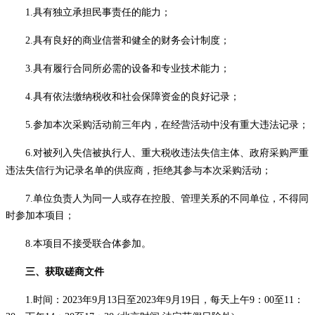
1.具有独立承担民事责任的能力；
2.具有良好的商业信誉和健全的财务会计制度；
3.具有履行合同所必需的设备和专业技术能力；
4.具有依法缴纳税收和社会保障资金的良好记录；
5.参加本次采购活动前三年内，在经营活动中没有重大违法记录；
6.对
被
列入失信被执行人、重大税收违法失信主体、政府采购严重
违法失信行为记录名单的供应商，拒绝其参与本次采购活动；
7.单位负责人为同一人或存在控股、管理关系的不同单位，不得同
时参加本项目；
8
.本项目不接受联合体参加。
三、获取磋商文件
1.时间：202
3
年
9
月
13
日至
202
3
年
9
月
19
日，每天上午
9：00至11：