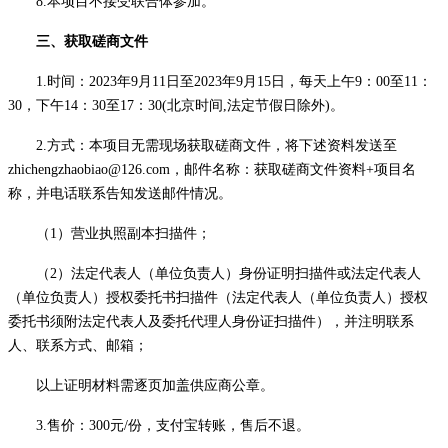
8
.本项目不接受联合体参加。
三、获取
磋商
文件
1.时间：20
23
年
9
月
11
日至
2
023
年
9
月
15
日，每天上午
9：00至11：
30，下午14：30至17：30(北京时间,法定节假日除外)
。
2.方式：本项目无需现场获取
磋商文件
，将下述资料发送至
zhichengzhaobiao@126.com，邮件名称：获取
磋商文件
资料
+项目名
称，并电话联系告知发送邮件情况。
（
1）营业执照副本扫描件；
（
2）法定代表人（单位负责人）身份证明扫描件或法定代表人
（单位负责人）授权委托书扫描件（法定代表人（单位负责人）授权
委托书须附法定代表人及委托代理人身份证扫描件），并注明联系
人、联系方式、邮箱；
以上证明材料需逐页加盖供应商公章。
3.
售价：
300元/份，支付宝转账
，
售后不退
。