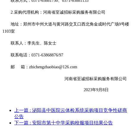
联系方式：
0371-65881750
、
0371-65881133
2
.采购代理机构：河南省至诚招标采购服务有限公司
地址：郑州市中州大道与黄河路交叉口西北角金成时代广场
9号楼
1103室
联系人：
李先生、陈
女士
联系电话：
0371-63868876/97
邮
箱：
zhichengzhaobiao@126.com
河南省至诚招标采购服务有限公司
2
023年
9
月
8
日
上一篇
: 泌阳县中医院云体检系统采购项目竞争性磋商
公告
下一篇
: 安阳市第十中学采购校服项目结果公告