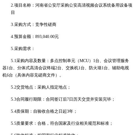
2.项目名称：
河南省公安厅采购公安高清视频会议系统备用设备项
目
3.采购方式：
竞争性磋商
4.预算金额：
893,040.00
元
5.采购需求：
5
.1采购内容及数量：多点控制单元（MCU）
1台
、
会议管理服务
器
1台
、
分体式高清会议终端
2台
、
交换机
1台
、
防火墙
1台
、辅助电视
机
6台
（具体内容见
磋商文件
）
。
5
.2
交货
地点：
采购人指定地点
；
5
.3
合同履行期限
：
合同签订后
7
日历天交货并安装完毕；
5
.4
质保期
：
自验收合格之日起
3年；
5
.5质量要求：合格，符合国家及行业相关规范和标准
；