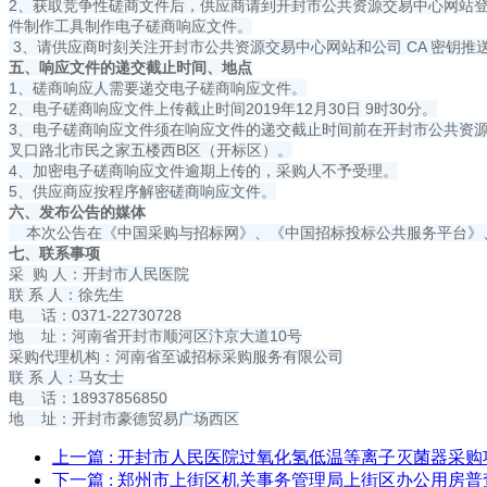
2、获取竞争性磋商文件后，供应商请到开封市公共资源交易中心网站登
件制作工具制作电子磋商响应文件。
3、请供应商时刻关注开封市公共资源交易中心网站和公司 CA 密钥推
五、响应文件的递交截止时间、地点
1、磋商响应人需要递交电子磋商响应文件。
2、电子磋商响应文件上传截止时间2019年12月30日 9时30分。
3、电子磋商响应文件须在响应文件的递交截止时间前在开封市公共资源交易中心网站（ht
叉口路北市民之家五楼西B区（开标区）。
4、加密电子磋商响应文件逾期上传的，采购人不予受理。
5、供应商应按程序解密磋商响应文件。
六、发布公告的媒体
本次公告在《中国采购与招标网》、《中国招标投标公共服务平台》
七、联系事项
采 购 人：开封市人民医院
联 系 人：徐先生
电 话：0371-22730728
地 址：河南省开封市顺河区汴京大道10号
采购代理机构：河南省至诚招标采购服务有限公司
联 系 人：马女士
电 话：18937856850
地 址：开封市豪德贸易广场西区
上一篇
: 开封市人民医院过氧化氢低温等离子灭菌器采
下一篇
: 郑州市上街区机关事务管理局上街区办公用房