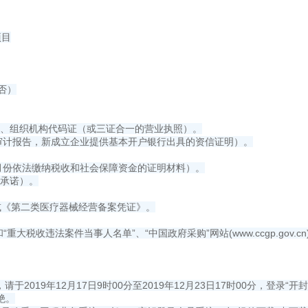
项目
否）
证、组织机构代码证（或三证合一的营业执照）。
务审计报告，新成立企业提供基本开户银行出具的资信证明）。
个月份依法缴纳税收和社会保障资金的证明材料）。
面承诺）。
或《第二类医疗器械经营备案凭证》。
信被执行人”和“重大税收违法案件当事人名单”、“中国政府采购”网站(www.ccgp
12月17日9时00分至2019年12月23日17时00分，登录“开封市公共资源
绝。