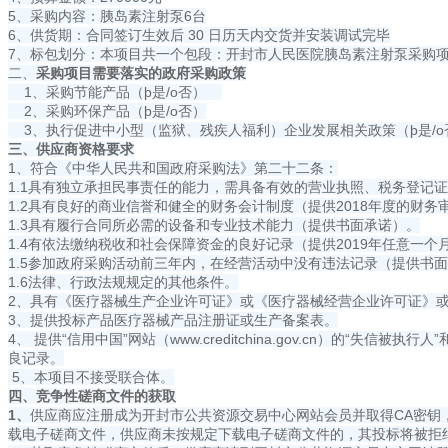
5、采购内容：胰岛素注射泵6台
6、供货期：合同签订生效后 30 日历天内交货并安装调试完毕
7、标包划分：本项目共一个包段：开封市人民医院胰岛素注射泵采购
二、
采购项目需要落实的政府采购政策
1、采购节能产品（þ是/o否）
2、采购环保产品（þ是/o否）
3、执行促进中小型（监狱、残疾人福利）企业发展相关政策（þ是/o
三、供应商资格要求
1、符合《中华人民共和国政府采购法》第二十二条：
1.1具有独立承担民事责任的能力，需具备有效的营业执照、税务登记
1.2具有良好的商业信誉和健全的财务会计制度（提供2018年度的财
1.3具有履行合同所必需的设备和专业技术能力（提供书面承诺）。
1.4有依法缴纳税收和社会保障资金的良好记录（提供2019年任意一
1.5参加政府采购活动前三年内，在经营活动中没有违法记录（提供书
1.6法律、行政法规规定的其他条件。
2、具有《医疗器械生产企业许可证》或《医疗器械经营企业许可证》
3、提供投标产品医疗器械产品注册证或生产备案表。
4、 提供“信用中国”网站（www.creditchina.gov.cn）的“失
良记录。
5、本项目不接受联合体。
四、竞争性磋商文件的获取
1、
供应商应注册成为开封市公共资源交易中心网站会员并取得CA密钥，请于2019年
载电子磋商文件，供应商未按规定下载电子磋商文件的，其投标将被拒