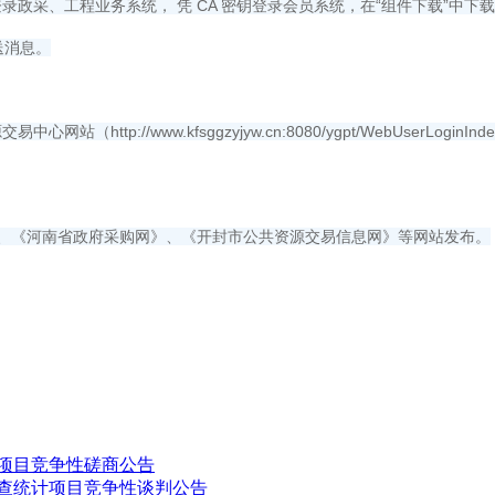
录政采、工程业务系统， 凭 CA 密钥登录会员系统，在“组件下载”中
送消息。
tp://www.kfsggzyjyw.cn:8080/ygpt/WebUserLo
、《河南省政府采购网》、《开封市公共资源交易信息网》等网站发布。
购项目竞争性磋商公告
普查统计项目竞争性谈判公告