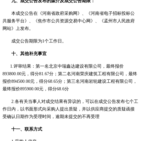
九、成交公告发布的媒介及成交公告期限
：
本成交公告在
《河南省政府采购网》、《河南省电子招标投标公
共服务平台》、《焦作市公共资源交易中心网》、《孟州市人民政府
网
站
》
上发布。
成交公告期限为
1个工作日。
十、其他补充事宜
1.
评审
结果：第一名北京中瑞鑫达建设有限公司，
最终
报价
893800
.00
元，得分
81.67
分；第二名河南荣庆建筑工程有限公司，
最终
报价
894500.00
元，得分
68.65
分；第三名河南岩轮建设工程有限公司，
最终
报价
895900.00
元，得分
68.6
分
2.各有关当事人对成交结果有异议的，可以在成交公告发布七个工
作日内，以书面形式向采购人提出质疑，并以供应商提交的质疑函接
受确认日期作为受理时间，逾期未提交的不再受理
十
一
、联系方式