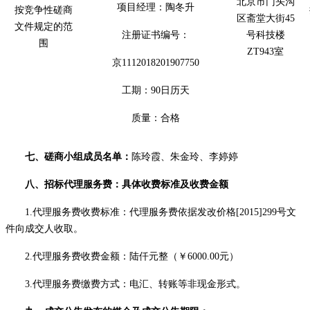
北京市门头沟
项目经理：
陶冬升
按竞争性磋商
区斋堂大街
45
文件规定的范
注册证书编号：
号科技楼
围
ZT943室
京
1112018201907750
工期：
90
日历天
质量：合格
七、
磋商
小组成员名单：
陈玲霞、朱金玲、李婷婷
八、招标代理服务费
：
具体收费标准及收费金额
1.代理服务费收费标准：代理服务费
依据发改价格
[2015]299号文
件向成交人收取。
2.代理服务费收费金额：
陆仟元
整（￥
6000
.00
元）
3.代理服务费缴费方式：电汇、转账等非现金形式。