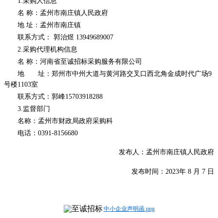
1.采购人信息
名
称：
孟州市南庄镇人民政府
地
址：孟州市
南庄镇
联系方式：
郭治煜
13949689007
2.采购代理机构信息
名
称：河南省至诚招标采购服务有限公司
地 址：郑州市中州大道与黄河路交叉口西北角金成时代广场
9
号楼1103室
联系方式：郭
峰
15703918288
3.监督部门
名称：孟州市财政局政府采购科
电话：
0391-8156680
发布人：
孟州市南庄镇人民政府
发布时间
：
202
3
年
8
月
7
日
中小企业声明函.png