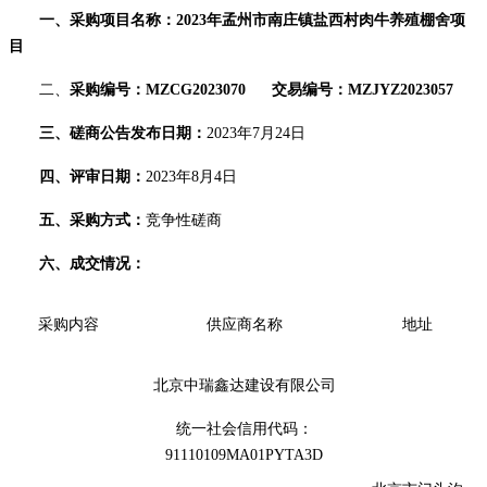
一、
采购
项目名称：
2023年孟州市南庄镇盐西村肉牛养殖棚舍项
目
二、
采购编号：
MZCG202
3070
交易编号：
MZ
JYZ2023057
三、
磋商公告发布日期：
202
3
年
7
月
24
日
四、
评审日期：
202
3
年
8
月
4
日
五、
采购方式
：
竞争性磋商
六、
成交情况
：
采购内容
供应商名称
地址
北京中瑞鑫达建设有限公司
统一社会信
用
代码：
91110109MA01PYTA3D