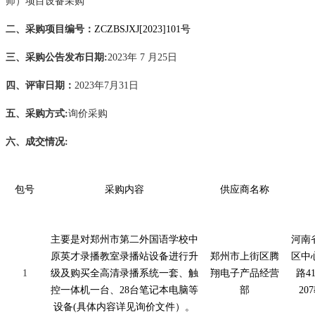
师）项目设备采购
二、采购项目编号：
ZCZBSJXJ[2023]101号
三、采购公告发布日期
:
20
23
年
7
月
25
日
四、评审日期：
20
23
年
7
月
31
日
五、采购方式
:
询价采购
六、成交情况
:
包号
采购内容
供应商名称
主要是对郑州市第二外国语学校中
河南
原英才录播教室录播站设备进行升
郑州市上街区腾
区中
1
级及购买全高清录播系统一套、触
翔电子产品经营
路
4
控一体机一台、
28台笔记本电脑等
部
20
设备(具体内容详见询价文件）。