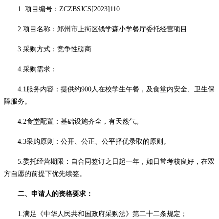
1
.
项目编号：
ZCZBSJCS[2023]110
2
.
项目
名称：
郑州市上街区钱学森小学餐厅委托经营项目
3
.
采购方
式：
竞争性
磋商
4
.
采购需求：
4.1
服务内容：提供约
900人在校学生午餐，及食堂内安全、卫生保
障服务。
4.2食堂配置：基础设施齐全，有天然气
。
4.3
采购
原则：公开、公正、公平择优录取的原则
。
5
.委托经营期限
：自合同签订之日起一年
，如日常考核良好，在双
方自愿的前提下优先续签。
二、申请人的资格要求：
1.满足《中华人民共和国政府采购法》第二十二条规定；