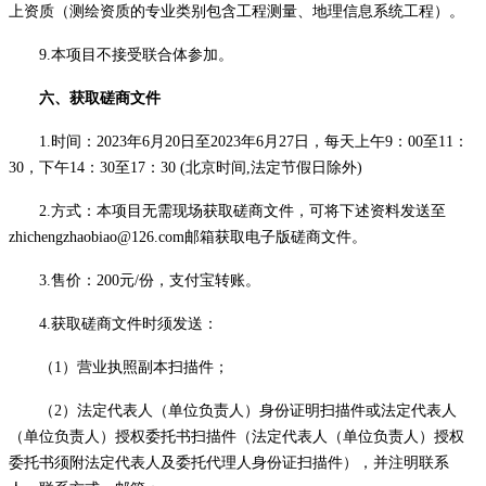
上资质（测绘资质的专业类别
包含工程测量、地理信息系统工程
）。
9.本项目不接受联合体参加。
六、获取磋商文件
1.时间：2023年
6
月
20
日至
2023年
6
月
27
日，每天
上午
9
：
00至11：
30，下午14：30至17：30
(北京时间,法定节假日除外)
2.方式：
本项目无需现场获取磋商文件
，可将下述资料发送至
zhichengzhaobiao@126.com邮箱获取电子版磋商文件。
3.售价：
2
00元/份，支付宝转账。
4.获取磋商文件时须发送：
（
1）营业执照副本扫描件；
（
2）
法定代表人（单位负责人）身份证明扫描件或法定代表人
（单位负责人）授权委托书扫描件（法定代表人（单位负责人）授权
委托书须附法定代表人及委托代理人身份证扫描件）
，并注明联系