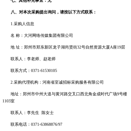
七、其他补充事宜：
无
八、对本次
采购
提出询问，请按以下方式联系：
1.采购人信息
名
称：
大河网络传媒集团有限公司
地
址：
郑州市郑东新区龙子湖尚贤街
32号自然资源大厦A座19层
联系人：
李老师、赵老师
联系方式：
0371-61530105
2
.采购代理机构：河南省至诚招标采购服务有限公司
地址：郑州市中州大道与黄河路交叉口西北角金成时代广场
9号楼
1103室
联系人：
李先生
陈
女士
联系电话：
0371-63868876/97