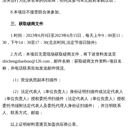
法失信行为记录名单的供应商，拒绝其参与本次政府采购活动；
8
.本项目不接受联合体参加。
三、获取
磋商
文件
1.时间：20
23
年
6
月
9
日至
2
023
年
6
月
15
日，每天上午
9：00至11：
30，下午14：30至17：30(北京时间,法定节假日除外)
2.方式：本项目无需现场获取
磋商文件
，将下述资料发送至
zhichengzhaobiao@126.com，邮件名称：获取
磋商文件
资料
+项目名
称，并电话联系告知发送邮件情况。
（
1）营业执照副本扫描件；
（
2）法定代表人（单位负责人）身份证明扫描件或法定代表人
（单位负责人）授权委托书扫描件（法定代表人（单位负责人）授权
委托书须附法定代表人及委托代理人身份证扫描件），并注明联系
人、联系方式、邮箱；
以上证明材料需逐页加盖供应商公章。